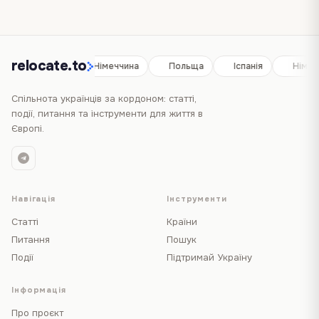
relocate.to
Іспанія
Німеччина
Польща
Іспанія
Німеч
Спільнота українців за кордоном: статті,
події, питання та інструменти для життя в
Європі.
Навігація
Інструменти
Статті
Країни
Питання
Пошук
Події
Підтримай Україну
Інформація
Про проєкт