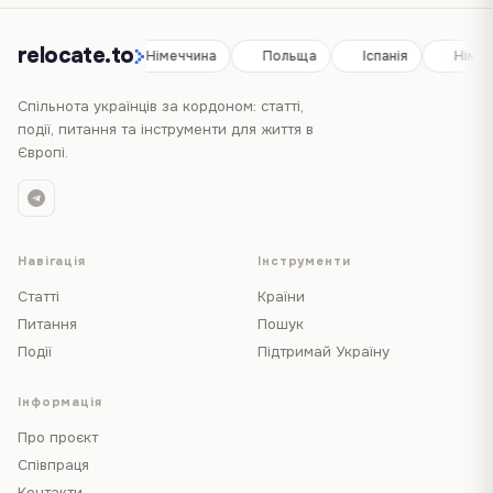
relocate.to
Іспанія
Німеччина
Польща
Іспанія
Німе
Спільнота українців за кордоном: статті,
події, питання та інструменти для життя в
Європі.
Навігація
Інструменти
Статті
Країни
Питання
Пошук
Події
Підтримай Україну
Інформація
Про проєкт
Співпраця
Контакти