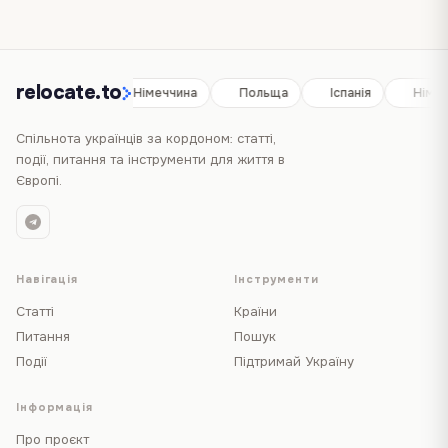
relocate.to
Іспанія
Німеччина
Польща
Іспанія
Німе
Спільнота українців за кордоном: статті,
події, питання та інструменти для життя в
Європі.
Навігація
Інструменти
Статті
Країни
Питання
Пошук
Події
Підтримай Україну
Інформація
Про проєкт