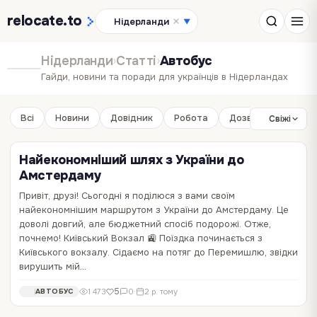
relocate
.to
Нідерланди
▼
Нідерланди
›
Статті
›
Автобус
Гайди, новини та поради для українців в Нідерландах
Всі
Новини
Довідник
Робота
Дозвілля
Бізне
Свіжі
Найекономніший шлях з України до
Амстердаму
Привіт, друзі! Сьогодні я поділюся з вами своїм
найекономнішим маршрутом з України до Амстердаму. Це
доволі довгий, але бюджетний спосіб подорожі. Отже,
почнемо! Київський Вокзал 🚉 Поїздка починається з
Київського вокзалу. Сідаємо на потяг до Перемишлю, звідки
вирушить мій…
5
1 473
0
·
2 р. тому
АВТОБУС