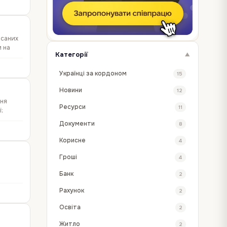
исаних
и на
Категорії
▼
Українці за кордоном
15
Новини
12
ння
Ресурси
11
ї;
Документи
8
Корисне
4
Гроші
4
Банк
2
Рахунок
2
Освіта
2
Житло
2