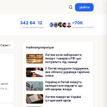
увійти
342
64
12
~70K
статей
гайдів
подій
українців в Латвії
Свіжі
Найпопулярніше
Латвія хоче заборонити
імпорт товарів з РФ: що
потрапить під санкції
У Латвії засудили подружжя,
яке облило українця гарячою
олією
—
Українці в Латвії можуть
о жити
залишитися надовго: що
ься до
обговорює влада
Латвія повертає Україні
історичний архів