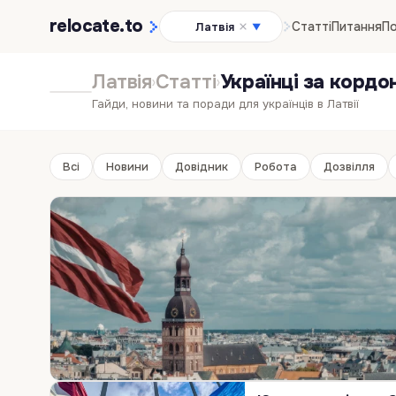
relocate
.to
Статті
Питання
По
Латвія
▼
Латвія
Статті
Українці за кордо
›
›
Гайди, новини та поради для українців в Латвії
Всі
Новини
Довідник
Робота
Дозвілля