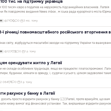
00 тис. на підтримку українців
100 тисяч євро з податків на нерухомість підсанкційних власників. Латвія
ни Як повідомляє видання News inbox , м іська рада курортного міста Юрм
 виділити 100 000 євро з податку на нерухомість, що…
0
71
0
·
3 міс. тому
ОМ
 3-ї річниці повномасштабного російського вторгнення в
країнах світу, відбудуться масштабні заходи на підтримку України та вшануван
і передбачені інсталяції, мітинги, хода солідарності, а також інші події, що
3
123
0
·
1 р. тому
ОМ
у до трагедії війни та засвідчити незламну…
цям орендувати житло у Латвії
яти не складе особливих труднощів, якщо ви працюєте і платоспроможні. Лат
тири, будинки, кімнати в оренду, і, судячи з усього, цілком задоволені так
ще спеціально для того, щоб допомогти 🇺🇦…
1
2 084
0
·
3 р. тому
ти рахунок у банку в Латвії
 досить просто відкрити рахунок у банку 🇱🇻Латвії, проте врахуйте, що вам
нати низку вимог від фінансової установи. Так, вирішивши відкрити рахунок,
 вами банку, але перед візитом необхідно записатися…