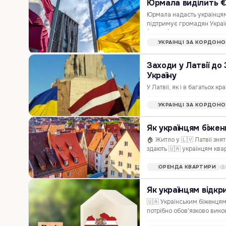
Юрмала виділить €1
Юрмала надасть українцям 
підтримує громадян Украї
(Латвія) ухвалила рішення
УКРАЇНЦІ ЗА КОРДОН
Заходи у Латвії до
Україну
У Латвії, як і в багатьох 
пам’яті загиблих. У програм
УКРАЇНЦІ ЗА КОРДОН
покликані привернути уваг
Як українцям біжен
🏠 Житло у 🇱🇻 Латвії зн
здають 🇺🇦 українцям квар
діловими відносинами. А 
ОРЕНДА КВАРТИРИ
Як українцям відкри
🇺🇦 Українським біженцям
потрібно обов'язково вико
відвідайте філію обраного