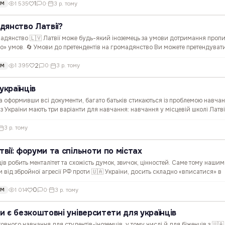
1
1 535
0
·
3 р. тому
ОМ
дянство Латвії?
мадянство 🇱🇻 Латвії може будь-який іноземець за умови дотримання проп
о» умов. 🔄 Умови до претендентів на громадянство Ви можете претендуват
що: вам понад 15 років; не надаєте загрози безпеці…
2
1 395
0
·
3 р. тому
ОМ
українців
та оформивши всі документи, багато батьків стикаються із проблемою навча
ти з України мають три варіанти для навчання: навчання у місцевій школі Латві
меншин, але за латвійською програмою; навчання…
3 р. тому
твії: форуми та спільноти по містах
ів робить менталітет та схожість думок, звичок, цінностей. Саме тому нашим
и від збройної агресії РФ проти 🇺🇦 України, досить складно «вписатися» в
Але спілкування – це потрібно і важливо для кожної…
0
1 014
0
·
3 р. тому
ОМ
чи є безкоштовні університети для українців
товного навчання для студентів-іноземців, у тому числі й для біженців з 🇺🇦