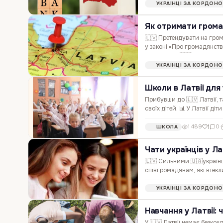
УКРАЇНЦІ ЗА КОРДОН
Як отримати грома
🇱🇻 Претендувати на гро
у законі «Про громадянств
підданство 🇱🇻 Латвії, як
УКРАЇНЦІ ЗА КОРДОН
Школи в Латвії для 
Прибувши до 🇱🇻 Латвії, 
своїх дітей. 📊 У Латвії ді
навчання у школі для нац
1
1 489
0
·
ШКОЛА
Чати українців у Ла
🇱🇻 Сильними 🇺🇦українц
співгромадянам, які втекл
суспільство чужої країни. 
УКРАЇНЦІ ЗА КОРДОН
Навчання у Латвії: 
У 🇱🇻 Латвії немає безкош