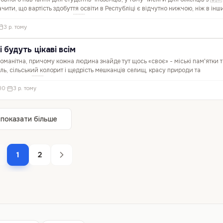
чити, що вартість здобуття освіти в Республіці є відчутно нижчою, ніж в інш
езкоштовно навчатися в 🇱🇻 Латвії - це знайти…
3 р. тому
і будуть цікаві всім
зноманітна, причому кожна людина знайде тут щось «своє» - міські пам'ятки т
ль, сільський колорит і щедрість мешканців селищ, красу природи та
се це є в 🇱🇻 Республіці, і гостям тут завжди раді. 🌿…
0
·
3 р. тому
показати більше
1
2