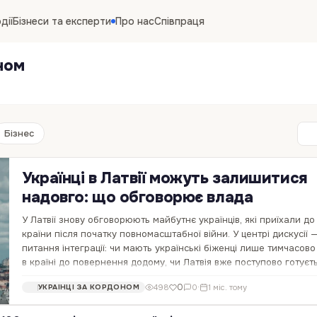
дії
Бізнеси та експерти
Про нас
Співпраця
ном
Бізнес
Українці в Латвії можуть залишитися
надовго: що обговорює влада
У Латвії знову обговорюють майбутнє українців, які приїхали до
країни після початку повномасштабної війни. У центрі дискусії 
питання інтеграції: чи мають українські біженці лише тимчасов
в країні до повернення додому, чи Латвія вже поступово готуєт
того, що частина…
0
498
0
·
1 міс. тому
УКРАЇНЦІ ЗА КОРДОНОМ