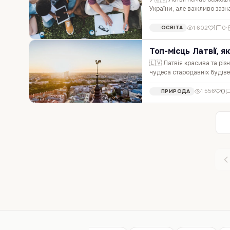
України, але важливо зазна
країнах ЄС. Єдиний шлях б
1
1 602
0
·
ОСВІТА
Топ-місць Латвії, як
🇱🇻 Латвія красива та рі
чудеса стародавніх будіве
запаморочливі краєвиди – в
0
1 556
ПРИРОДА