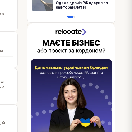
Один з дронів РФ вдарив по
нафтобазі Латвії
ала
ня
иші
ими
 🏦