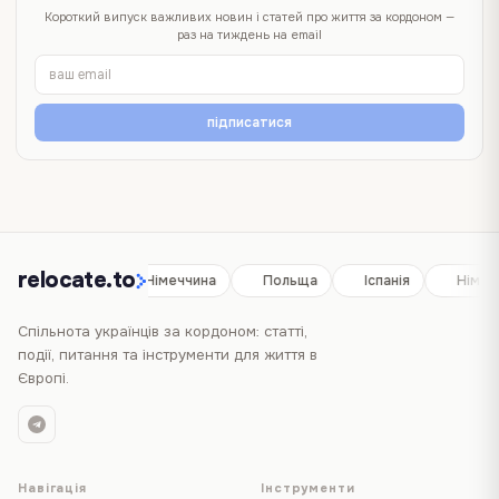
Короткий випуск важливих новин і статей про життя за кордоном —
раз на тиждень на email
підписатися
relocate.to
Іспанія
Німеччина
Польща
Іспанія
Німеч
Спільнота українців за кордоном: статті,
події, питання та інструменти для життя в
Європі.
Навігація
Інструменти