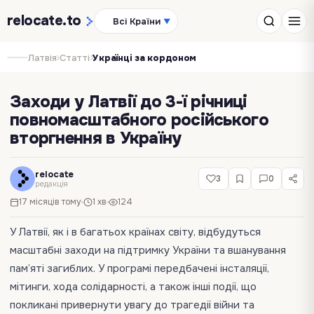
relocate
.to
Всі Країни
▼
›
›
Латвія
Статті
Українці за кордоном
Заходи у Латвії до 3-ї річниці
повномасштабного російського
вторгнення в Україну
relocate
3
0
редакція
17 місяців тому
1 хв
124
У Латвії, як і в багатьох країнах світу, відбудуться
масштабні заходи на підтримку України та вшанування
пам’яті загиблих. У програмі передбачені інсталяції,
мітинги, хода солідарності, а також інші події, що
покликані привернути увагу до трагедії війни та