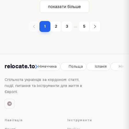
показати більше
...
1
2
3
5
relocate.to
Іспанія
Німеччина
Польща
Іспанія
Німеч
Спільнота українців за кордоном: статті,
події, питання та інструменти для життя в
Європі.
Навігація
Інструменти