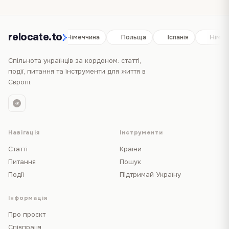
relocate.to
Іспанія
Німеччина
Польща
Іспанія
Німеч
Спільнота українців за кордоном: статті,
події, питання та інструменти для життя в
Європі.
Навігація
Інструменти
Статті
Країни
Питання
Пошук
Події
Підтримай Україну
Інформація
Про проєкт
Співпраця