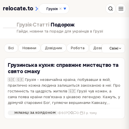
relocate
.to
Грузія
▼
Грузія
›
Статті
›
Подорож
Гайди, новини та поради для українців в Грузії
Всі
Новини
Довідник
Робота
Дозвілля
Бізне
Свіжі
Грузинська кухня: справжнє мистецтво та
свято смаку
🇬🇪 🇬🇪 Грузія - незвичайна країна, побувавши в якій,
Дивовижна Грузія: унікальність від давнини
практично кожна людина залишиться закоханою в неї. Про
Головні свята Грузії: весело та з розмахом
до сьогодення
гостинність та щедрість жителів 🇬🇪 Грузії чув кожен, а
сама поява країни пов'язана з цікавою легендою. Кажуть, у
Про те, що в 🇬🇪 Грузії свята відзначають весело та щедро – ні для
🇬🇪 Грузія – країна контрастів, гостинності, чудових людей та
дрімучій старовині Бог, гуляючи вершинами Кавказу,…
кого не секрет, застілля у них такі, що страви захоплять усі ваші
пишних застіль. Тут старовинні споруди перемежовуються з
смакові рецептори, а вино закрутить голову. Особливо в цій країні
новітніми будинками, гармонійно поєднуючись між собою. Тут ви
0
0
1 201
0
·
3 р. тому
841
0
·
3 р. тому
УКРАЇНЦІ ЗА КОРДОНОМ
ПРИРОДА
0
937
0
·
3 р. тому
УКРАЇНЦІ ЗА КОРДОНОМ
вшановують народні свята. 🇬🇪 🇬🇪 Головні свята Грузії 🙏…
знайдете сотні неповторних місць, кожен регіон, місто, розкаже вам
свою особисту історію. Ми…