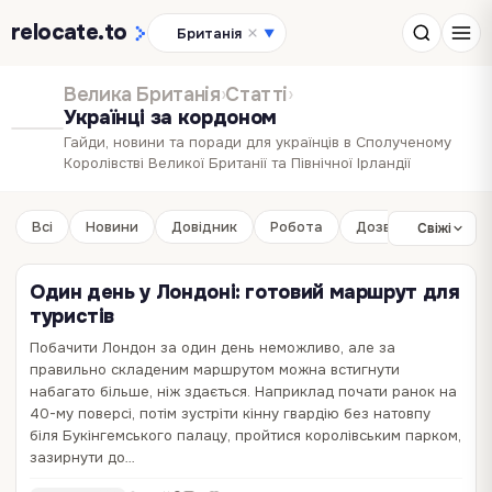
relocate
.to
Британія
▼
Велика Британія
›
Статті
›
Українці за кордоном
Гайди, новини та поради для українців в Сполученому
Королівстві Великої Британії та Північної Ірландії
Всі
Новини
Довідник
Робота
Дозвілля
Бізне
Свіжі
Один день у Лондоні: готовий маршрут для
туристів
Побачити Лондон за один день неможливо, але за
правильно складеним маршрутом можна встигнути
Куди піти книголюбу в Лондоні: Бейкер-
У Британії біженців хочуть зобов’язати
набагато більше, ніж здається. Наприклад почати ранок на
стріт, Сесіл-Корт та інші літературні місця
сплачувати £10 тисяч за притулок
40-му поверсі, потім зустріти кінну гвардію без натовпу
біля Букінгемського палацу, пройтися королівським парком,
Поки більшість туристів у Лондоні стоїть у чергах до
Уряд Великої Британії оприлюднив новий законопроєкт, який
зазирнути до…
Букінгемського палацу чи Біг-Бена, існує і інший маршрут,
зобов'яже шукачів притулку, які отримали статус біженця та
набагато тихіший, глибший і значною мірою особистий. Це
працевлаштувалися, повернути державі близько 10 тисяч фунтів