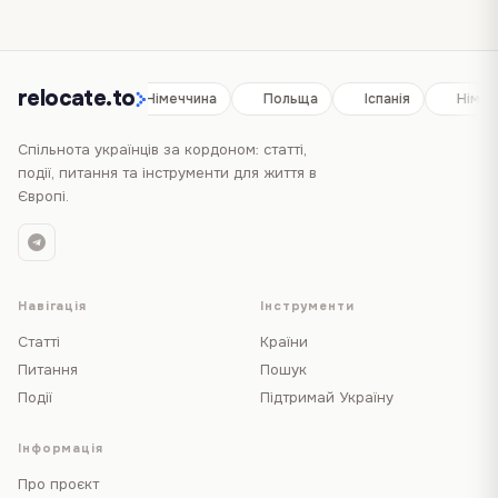
relocate.to
Іспанія
Німеччина
Польща
Іспанія
Німеч
Спільнота українців за кордоном: статті,
події, питання та інструменти для життя в
Європі.
Навігація
Інструменти
Статті
Країни
Питання
Пошук
Події
Підтримай Україну
Інформація
Про проєкт