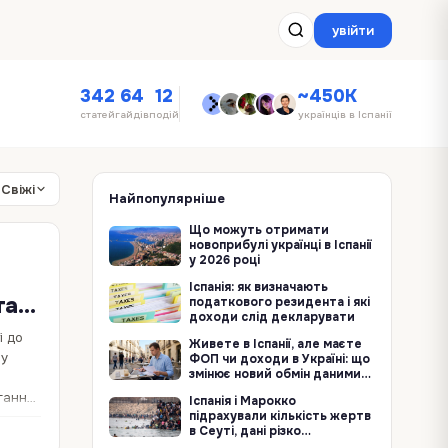
увійти
342
64
12
~450K
статей
гайдів
подій
українців в Іспанії
Свіжі
Найпопулярніше
Що можуть отримати
новоприбулі українці в Іспанії
у 2026 році
Іспанія: як визначають
та
податкового резидента і які
доходи слід декларувати
і до
Живете в Іспанії, але маєте
 у
ФОП чи доходи в Україні: що
змінює новий обмін даними
про кордон
гання;
Іспанія і Марокко
підрахували кількість жертв
в Сеуті, дані різко
контрастують