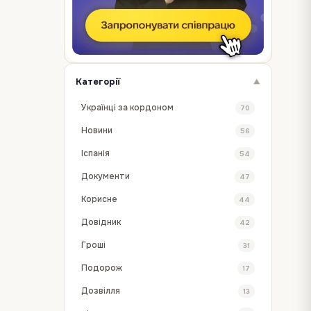
Категорії
▼
Українці за кордоном
70
Новини
56
Іспанія
54
Документи
47
Корисне
44
Довідник
42
Гроші
31
Подорож
17
Дозвілля
13