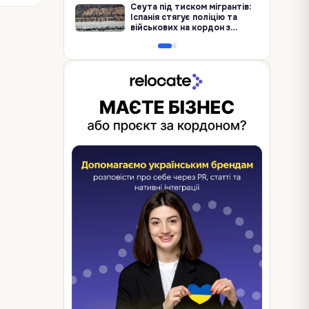
Сеута під тиском мігрантів:
Іспанія стягує поліцію та
військових на кордон з
Марокко