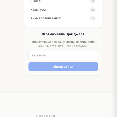
цікаве
13
Культура
12
тимчасовийзахист
12
Щотижневий дайджест
Найважливіше про вашу країну: новини, гайди,
зміни в правилах — раз на тиждень
підписатися
Інформація