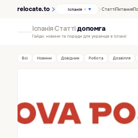
relocate
.to
Статті
Питання
По
Іспанія
▼
Іспанія
Статті
допомга
›
›
Гайди, новини та поради для українців в Іспанії
Всі
Новини
Довідник
Робота
Дозвілля