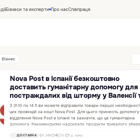
дії
Бізнеси та експерти
Про нас
Співпраця
Бізнес
Nova Post в Іспанії безкоштовно
доставить гуманітарну допомогу для
постраждалих від шторму у Валенсії 
Альбасете!
З 31.10 по 14.11 ви можете відправити товари першої необхідност
цих провінцій за кошт Nova Post. Для цього принесіть допомогу
відділення Nova Post в Іспанії та зазначте, що це гуманітарна
допомога. Рекомендуємо надсилати: продукти тривалого збері
теплий та…
4
1 348
0
·
1 р. тому
ДОСТАВКА