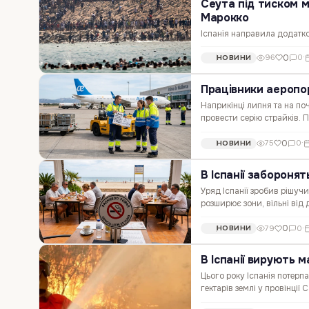
Сеута під тиском мі
Марокко
Іспанія направила додатков
перетнули кордон з Марок
0
96
0
·
НОВИНИ
іспанського анклаву могли
Працівники аеропо
Наприкінці липня та на п
провести серію страйків.
зв’язку зі спекою та пере
0
75
0
·
НОВИНИ
В Іспанії забороня
Уряд Іспанії зробив рішуч
розширює зони, вільні від
куріння на відкритих тера
0
79
0
·
НОВИНИ
В Іспанії вирують 
Цього року Іспанія потер
гектарів землі у провінці
полум'я наблизилося до 