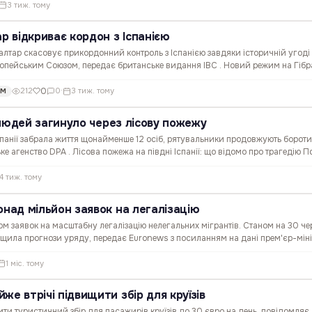
3 тиж. тому
ар відкриває кордон з Іспанією
алтар скасовує прикордонний контроль з Іспанією завдяки історичній угоді
опейським Союзом, передає британське видання IBC . Новий режим на Гібра
істр Іспанії Педро Санчес, який планує особисто…
0
212
0
·
3 тиж. тому
ОМ
2 людей загинуло через лісову пожежу
спанії забрала життя щонайменше 12 осіб, рятувальники продовжують бороти
ке агенство DPA . Лісова пожежа на півдні Іспанії: що відомо про трагедію 
о пункту Лос-Гальярдос у муніципалітеті Бедар.…
4 тиж. тому
онад мільйон заявок на легалізацію
ом заявок на масштабну легалізацію нелегальних мігрантів. Станом на 30 че
евищила прогнози уряду, передає Euronews з посиланням на дані прем'єр-мін
ва легалізація в Іспанії: понад 1…
1 міс. тому
же втрічі підвищити збір для круїзів
и туристичний збір для пасажирів круїзів до 30 євро на день, повідомляє