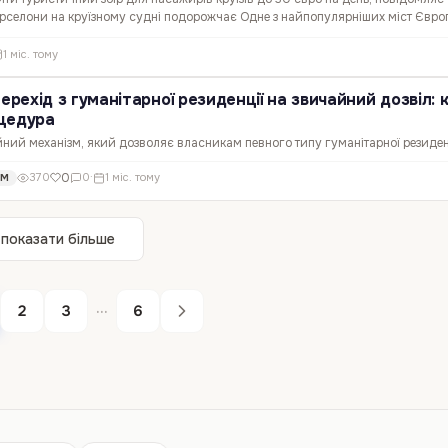
рселони на круїзному судні подорожчає Одне з найпопулярніших міст Євро
ити туристичний збір. Якщо пропозицію схвалять, пасажири…
1 міс. тому
ерехід з гуманітарної резиденції на звичайний дозвіл: 
цедура
йний механізм, який дозволяє власникам певного типу гуманітарної резиден
звіл на проживання та роботу, не залишаючи країну і не оформлюючи візу з
0
370
0
·
1 міс. тому
ОМ
акріплений в інструкції SEM 1/2026 , яку 17 червня…
показати більше
...
2
3
6