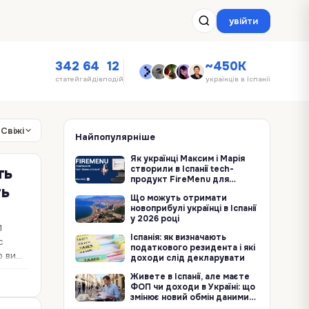
увійти
342
64
12
~450K
статей
гайдів
подій
українців в Іспанії
Свіжі
Найпопулярніше
Як українці Максим і Марія
створили в Іспанії tech-
ть
продукт FireMenu для
ть
ресторанів
Що можуть отримати
новоприбулі українці в Іспанії
у 2026 році
1
Іспанія: як визначають
с
податкового резидента і які
о вищі
доходи слід декларувати
Живете в Іспанії, але маєте
ФОП чи доходи в Україні: що
змінює новий обмін даними
про кордон