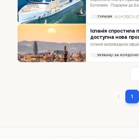
Euronews . Подорож до Ба
готується суттєво підвищ
0
28
0
·
ТУРИЗМ
Іспанія спростила п
доступна нова про
Іспанія запровадила офіці
перейти на стандартний до
УКРАЇНЦІ ЗА КОРДОН
кордоном. Новий порядок з
1