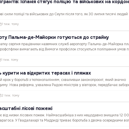
грантів: Іспанія стягує поліцію та військових на кордон
і сили поліції та військових до Сеути після того, як 30 липня тисячі людей
ко морем і суходолом. За попередньою оцінкою державного телеканалу TVE,
1 тиж. тому
 потрапити від 2 000 до 3 000 мігрантів, однак на…
рту Пальма-де-Майорки готуються до страйку
очатку серпня працівники наземних служб аеропорту Пальма-де-Майорка пл
 Профспфлки вимагають від Вимоги профсілок стосуються поліпшення умов п
гляду рівня оплати. Про це повідомляє видання…
1 тиж. тому
ть курити на відкритих терасах і пляжах
ий крок у боротьбі з тютюнопалінням, схваливши законопроєкт, який значно
 диму. Нова реформа, ухвалена Радою міністрів у вівторок, передбачає забор
сах закладів громадського харчування, пляжах, а…
2 тиж. тому
масштабні лісові пожежі
пає від низки лісових пожеж. Наймасшабніша з них нещодавно знищила 12 0
ї Сарагоса. У Гвадалахарі та Мадриді триває боротьба з двома осередками во
природного парку Сьєрра-Норте. Займання у Сьюдад-Реалі…