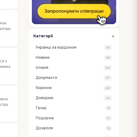
 між
лтарі:
Категорії
▼
Українці за кордоном
70
Новини
56
ся з
Пожежа
Іспанія
54
Документи
47
Корисне
44
Довідник
42
рвня,
істра
Гроші
31
Подорож
17
Дозвілля
13