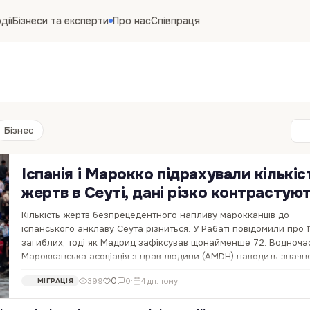
дії
Бізнеси та експерти
Про нас
Співпраця
Бізнес
Іспанія і Марокко підрахували кількіс
жертв в Сеуті, дані різко контрастую
Кількість жертв безпрецедентного напливу марокканців до
іспанського анклаву Сеута різниться. У Рабаті повідомили про 1
загиблих, тоді як Мадрид зафіксував щонайменше 72. Водноча
Марокканська асоціація з прав людини (AMDH) наводить значн
цифри — майже 130 людей поряд із…
0
399
0
·
4 дн. тому
МІГРАЦІЯ