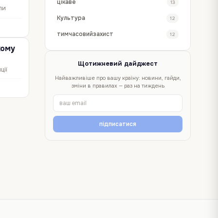
цікаве
13
пи
Культура
12
тимчасовийзахист
12
кому
Щотижневий дайджест
ції
Найважливіше про вашу країну: новини, гайди,
а
зміни в правилах — раз на тиждень
підписатися