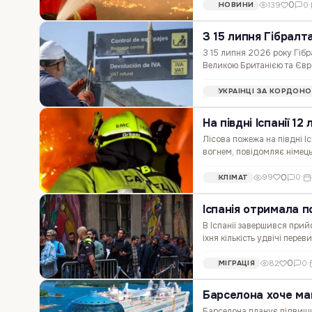
0
139
0
·
НОВИНИ
З 15 липня Гібралт
З 15 липня 2026 року Гібр
Великою Британією та Євр
що змінюється Прем'єр-мін
УКРАЇНЦІ ЗА КОРДОН
На півдні Іспанії 1
Лісова пожежа на півдні І
вогнем, повідомляє німець
спалахнула біля населеног
0
99
0
·
КЛІМАТ
Іспанія отримала п
В Іспанії завершився прий
іхня кількість удвічі пер
країни Педро Санчеса. Масо
0
82
0
·
МІГРАЦІЯ
Барселона хоче май
Барселона планує підвищит