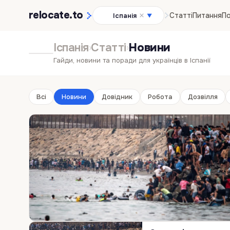
relocate
.to
Статті
Питання
По
Іспанія
▼
Іспанія
Статті
Новини
›
›
Гайди, новини та поради для українців в Іспанії
Всі
Новини
Довідник
Робота
Дозвілля