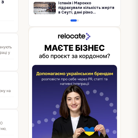
 з
Іспанія і Марокко
підрахували кількість жертв
в Сеуті, дані різко
контрастують
 до
анують
раці у
ону на
00
гню,