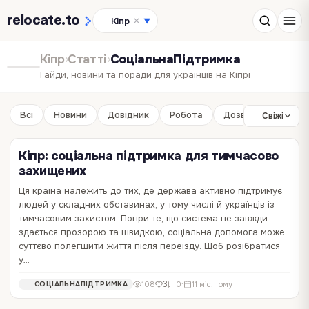
relocate
.to
Кіпр
▼
Кіпр
›
Статті
›
СоціальнаПідтримка
Гайди, новини та поради для українців на Кіпрі
Всі
Новини
Довідник
Робота
Дозвілля
Бізне
Свіжі
Кіпр: соціальна підтримка для тимчасово
захищених
Ця країна належить до тих, де держава активно підтримує
людей у складних обставинах, у тому числі й українців із
тимчасовим захистом. Попри те, що система не завжди
здається прозорою та швидкою, соціальна допомога може
суттєво полегшити життя після переїзду. Щоб розібратися
у…
3
108
0
·
11 міс. тому
СОЦІАЛЬНАПІДТРИМКА