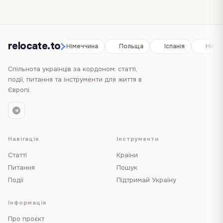
relocate.to
Іспанія
Німеччина
Польща
Іспанія
Німе
Спільнота українців за кордоном: статті,
події, питання та інструменти для життя в
Європі.
Навігація
Інструменти
Статті
Країни
Питання
Пошук
Події
Підтримай Україну
Інформація
Про проєкт