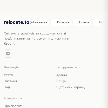
relocate.to
Іспанія
Німеччина
Польща
Іспанія
Німеч
Спільнота українців за кордоном: статті,
події, питання та інструменти для життя в
Європі.
Навігація
Інструменти
Статті
Країни
Питання
Пошук
Події
Підтримай Україну
Інформація
Про проєкт