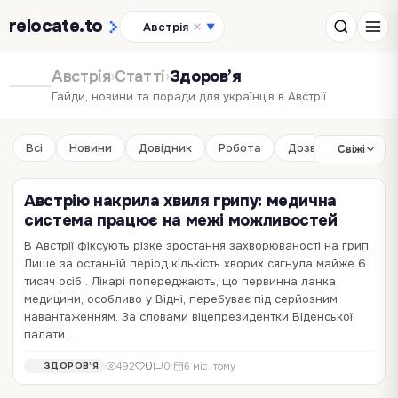
relocate
.to
Австрія
▼
Австрія
›
Статті
›
Здоров’я
Гайди, новини та поради для українців в Австрії
Всі
Новини
Довідник
Робота
Дозвілля
Бізне
Свіжі
Австрію накрила хвиля грипу: медична
система працює на межі можливостей
В Австрії фіксують різке зростання захворюваності на грип.
Лише за останній період кількість хворих сягнула майже 6
В Австрії Nestlé відкликає дитяче
тисяч осіб . Лікарі попереджають, що первинна ланка
харчування BEBA через небезпечний токсин
медицини, особливо у Відні, перебуває під серйозним
навантаженням. За словами віцепрезидентки Віденської
Компанія Nestlé оголосила про масштабне глобальне відкликання
палати…
дитячого харчування бренду BEBA після виявлення небезпечного
токсину церуліду, який може становити ризик для здоров’я
0
321
0
·
7 міс. тому
ЗДОРОВ’Я
0
492
0
·
6 міс. тому
ЗДОРОВ’Я
немовлят. Під відкликання потрапили сотні продуктів у різних
країнах, зокрема й в Австрії. Як…