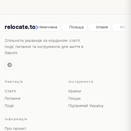
relocate.to
Іспанія
Німеччина
Польща
Іспанія
Німеч
Спільнота українців за кордоном: статті,
події, питання та інструменти для життя в
Європі.
Навігація
Інструменти
Статті
Країни
Питання
Пошук
Події
Підтримай Україну
Інформація
Про проєкт