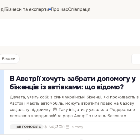
дії
Бізнеси та експерти
Про нас
Співпраця
Бізнес
В Австрії хочуть забрати допомогу у
біженців із автівками: що відомо?
Дівчата, уявіть собі: з січня українські біженці, які проживають в
Австрії і мають автомобіль, можуть втратити право на базову
соціальну підтримку. 😳 Таку ініціативу ухвалила Федерально-
державна координаційна рада Австрії з питань базового
забезпечення. Ну, звучить якось не…
3
184
0
·
1 р. тому
АВТОМОБІЛЬ