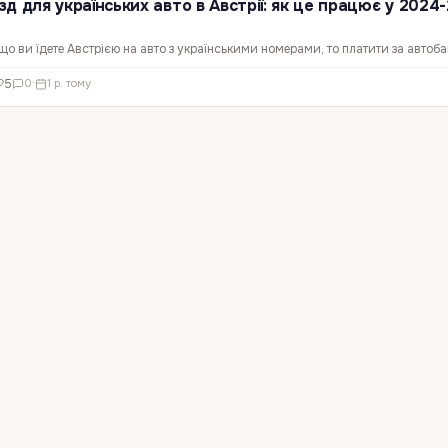
д для українських авто в Австрії: як це працює у 2024
кщо ви їдете Австрією на авто з українськими номерами, то платити за автоба
 – австрійська влада знову продовжила пільгу для українських авто. Давайте
5
0
·
1 р. тому
 і що потрібно знати, щоб не потрапити в…