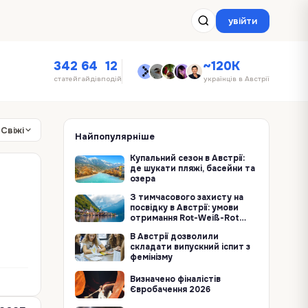
увійти
342
64
12
~120K
статей
гайдів
подій
українців в Австрії
Свіжі
Найпопулярніше
Купальний сезон в Австрії:
де шукати пляжі, басейни та
озера
З тимчасового захисту на
посвідку в Австрії: умови
отримання Rot-Weiß-Rot
Karte Plus
В Австрії дозволили
складати випускний іспит з
фемінізму
Визначено фіналістів
Євробачення 2026