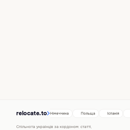
relocate.to
Іспанія
Німеччина
Польща
Іспанія
Спільнота українців за кордоном: статті,