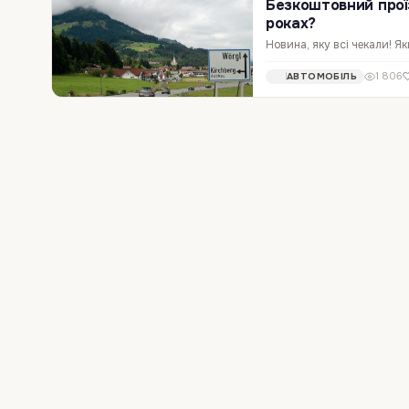
Безкоштовний проїз
роках?
Новина, яку всі чекали! Я
доведеться. Так, саме так
1 806
АВТОМОБІЛЬ
розберемося, як це працює