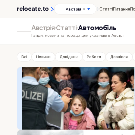
relocate
.to
Статті
Питання
По
Австрія
▼
Австрія
Статті
Автомобіль
›
›
Гайди, новини та поради для українців в Австрії
Всі
Новини
Довідник
Робота
Дозвілля