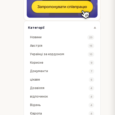
Категорії
▼
Новини
23
Австрія
15
Українці за кордоном
10
Корисне
9
Документи
7
цікаве
6
Дозвілля
4
відпочинок
4
Відень
4
Європа
4