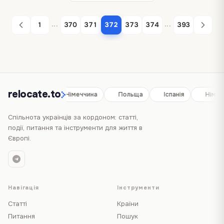
...
...
1
370
371
372
373
374
393
relocate.to
Іспанія
Німеччина
Польща
Іспанія
Німеч
Спільнота українців за кордоном: статті,
події, питання та інструменти для життя в
Європі.
Навігація
Інструменти
Статті
Країни
Питання
Пошук