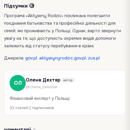
Підсумки 🧐
Програма «Aktywny Rodzic» покликана полегшити
поєднання батьківства та професійної діяльності для
сімей, які проживають у Польщі. Однак, варто звернути
увагу на те, що доступність окремих видів допомоги
залежить від статусу перебування в країні.
Джерела:
gov.pl
,
aktywynyrodzic.gov.pl
,
zus.pl
Олена Дехтяр
автор
ОЛ
@Olena_Dekhtiar
Фінансовий експерт у Польщі
33 статей
2 підписників
коментарі
0