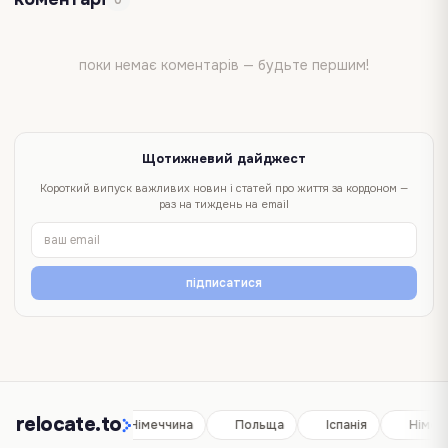
поки немає коментарів — будьте першим!
Щотижневий дайджест
Короткий випуск важливих новин і статей про життя за кордоном —
раз на тиждень на email
підписатися
relocate.to
Іспанія
Німеччина
Польща
Іспанія
Німеч