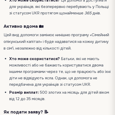
Хто може скористатися?
Ця допомога доступна й
для українців, які безперервно перебувають у Польщі
зі статусом UKR протягом щонайменше
365
днів.
Активно вдома 🏡
Цей вид допомоги замінює нинішню програму «Сімейний
опікунський капітал» і буде надаватися на кожну дитину
в сім'ї, незалежно від кількості дітей.
Хто може скористатися?
Батьки, які не мають
можливості або не бажають користуватися двома
іншими програмами через те, що не працюють або їхні
діти не відвідують ясла. Однак, ця допомога не
передбачена для українців зі статусом UKR.
Розмір виплат:
500 злотих на місяць для дітей віком
від 12 до 35 місяців.
Як подати заяву? 📝