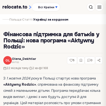
relocate
.to
Всі Країни
▼
›
›
Польща
Статті
Українці за кордоном
Фінансова підтримка для батьків у
Польщі: нова програма «Aktywny
Rodzic»
Olena_Dekhtiar
OL
5
0
автор
22 місяців тому
2 хв
1 168
З
1 жовтня 2024 року
в Польщі стартує нова програма
«Aktywny Rodzic»
, спрямована на фінансову підтримку
сімей з маленькими дітьми. Програма передбачає кілька
видів виплат, і деякі з них будуть доступні й для
українців. Цей матеріал розповість про умови отримання