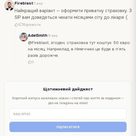
Fireblast
11 вер.
Найкращий варіант — оформити приватну страховку. З
SIP вам доведеться чекати місяцями сіту до лікаря :(
1
Відповісти
AdelSmith
18 вер.
@Fireblast, згоден, страховка тут коштує 50 євро
на місяц. Наприклад, в Німеччині це буде в п’ять
разів дорожче.
0
Щотижневий дайджест
Короткий випуск важливих новин і статей про життя за кордоном —
раз на тиждень на email
підписатися