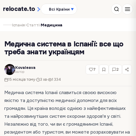
relocate
.to
Всі Країни
▼
›
›
Іспанія
Статті
Медицина
Медична система в Іспанії: все що
треба знати українцям
Kovaleava
7
2
автор
15 місяців тому
3 хв
1 334
Медична система Іспанії славиться своєю високою
якістю та доступністю медичної допомоги для всіх
громадян. Ця країна володіє однією з найефективніших
та найрозвинутіших систем охорони здоров'я у світі.
Незалежно від того, чи ви є громадянином Іспанії,
резидентом або туристом, ви можете розраховувати на