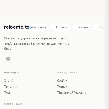
relocate.to
Іспанія
Німеччина
Польща
Іспанія
Німечч
Спільнота українців за кордоном: статті,
події, питання та інструменти для життя в
Європі.
Навігація
Інструменти
Статті
Країни
Питання
Пошук
Події
Підтримай Україну
Інформація