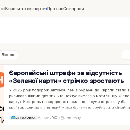
дії
Бізнеси та експерти
Про нас
Співпраця
Бізнес
Європейські штрафи за відсутність
«Зеленої карти» стрімко зростають
У 2025 році подорожі автомобілем з України до Європи стали 
ризикованішими для тих, хто нехтує вимогою мати чинну «Зеле
карту». Контроль на кордонах посилено, а суми штрафів у біль
країн зросли до рівня, який може фактично зруйнувати сімейн
бюджет. Тут варто також…
0
288
0
·
7 міс. тому
СТРАХОВКА