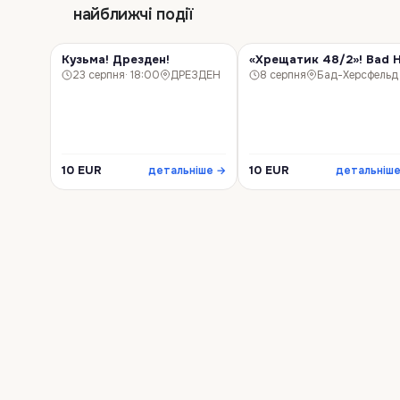
найближчі події
Кузьма! Дрезден!
«Хрещатик 48/2»! Bad H
КІНО
КІНО
23 серпня
· 18:00
ДРЕЗДЕН
8 серпня
Бад-Херсфельд
10 EUR
10 EUR
детальніше →
детальніш