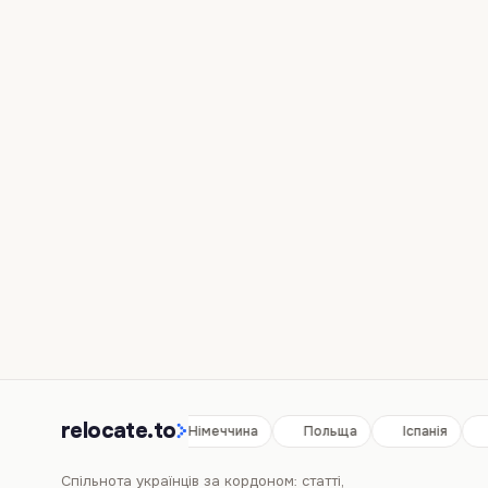
relocate.to
Іспанія
Німеччина
Польща
Іспанія
Спільнота українців за кордоном: статті,