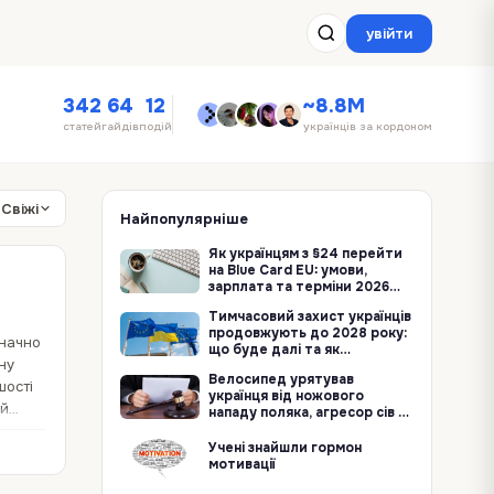
увійти
342
64
12
~8.8M
статей
гайдів
подій
українців за кордоном
Свіжі
Найпопулярніше
Як українцям з §24 перейти
на Blue Card EU: умови,
зарплата та терміни 2026
року
Тимчасовий захист українців
продовжують до 2028 року:
значно
що буде далі та як
ну
залишитися в ЄС
Велосипед урятував
шості
українця від ножового
ий
нападу поляка, агресор сів за
ґрати
Учені знайшли гормон
мотивації