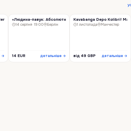
у
ersfeld !
«Людина-павук: Абсолютно новий день»! Берлін!
Kavabanga Depo Kolibri! Ма
КІНО
КОНЦЕРТ
14 серпня
· 19:00
Берлін
1 листопада
Манчестер
14 EUR
від 49 GBP
е →
детальніше →
детальніше →