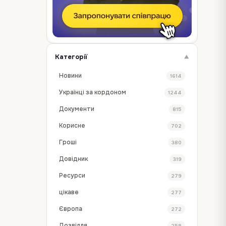
Категорії
▼
Новини
1614
Українці за кордоном
1244
Документи
815
Корисне
702
Гроші
380
Довідник
319
Ресурси
279
цікаве
277
Європа
272
Дозвілля
258