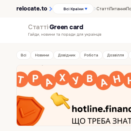
relocate
.to
Статті
Питання
По
Всі Країни
▼
Статті
Green card
›
Гайди, новини та поради для українців
Всі
Новини
Довідник
Робота
Дозвілля