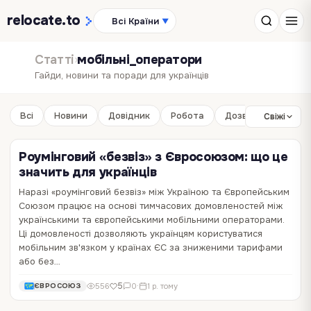
relocate
.to
Всі Країни
▼
Статті
›
мобільні_оператори
Гайди, новини та поради для українців
Всі
Новини
Довідник
Робота
Дозвілля
Бізне
Свіжі
Роумінговий «безвіз» з Євросоюзом: що це
значить для українців
Наразі «роумінговий безвіз» між Україною та Європейським
Союзом працює на основі тимчасових домовленостей між
українськими та європейськими мобільними операторами.
Ці домовленості дозволяють українцям користуватися
мобільним зв'язком у країнах ЄС за зниженими тарифами
або без…
5
556
0
·
1 р. тому
ЄВРОСОЮЗ