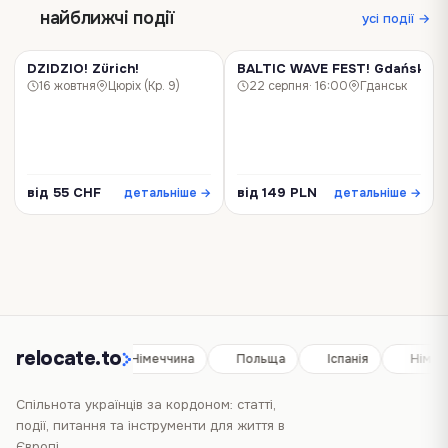
найближчі події
усі події →
DZIDZIO! Zürich!
BALTIC WAVE FEST! Gdańsk!
КОНЦЕРТ
КОНЦЕРТ
16 жовтня
Цюріх (Кр. 9)
22 серпня
· 16:00
Гданськ
від 55 CHF
від 149 PLN
детальніше →
детальніше →
relocate.to
Іспанія
Німеччина
Польща
Іспанія
Німеч
Спільнота українців за кордоном: статті,
події, питання та інструменти для життя в
Європі.