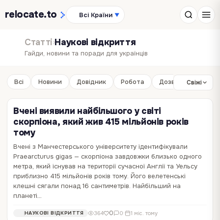
relocate
.to
Всі Країни
▼
Статті
›
Наукові відкриття
Гайди, новини та поради для українців
Всі
Новини
Довідник
Робота
Дозвілля
Бізне
Свіжі
Вчені виявили найбільшого у світі
скорпіона, який жив 415 мільйонів років
тому
Вчені з Манчестерського університету ідентифікували
Praearcturus gigas — скорпіона завдовжки близько одного
Учені знайшли несподіваний спосіб
метра, який існував на території сучасної Англії та Уельсу
уповільнити старіння
приблизно 415 мільйонів років тому. Його велетенські
клешні сягали понад 16 сантиметрів. Найбільший на
Австралійські вчені з'ясували, що подорожі можуть уповільнити
планеті…
старіння, пише видання Science Daily . Омолоджувальна сила
подорожей Дослідники Університету Едіт Кован в Австралії
0
5 071
0
·
3 міс. тому
НАУКА
0
364
0
·
1 міс. тому
НАУКОВІ ВІДКРИТТЯ
стверджують, що подорожі здатні уповільнювати старіння,