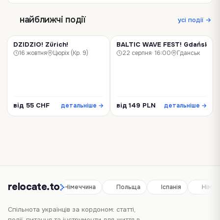
причому набагато ефективніше за…
найближчі події
усі події →
DZIDZIO! Zürich!
BALTIC WAVE FEST! Gdańsk!
КОНЦЕРТ
КОНЦЕРТ
16 жовтня
Цюріх (Кр. 9)
22 серпня
· 16:00
Гданськ
від 55 CHF
від 149 PLN
детальніше →
детальніше →
relocate.to
Іспанія
Німеччина
Польща
Іспанія
Німеч
Спільнота українців за кордоном: статті,
події, питання та інструменти для життя в