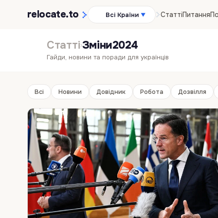
relocate
.to
Статті
Питання
По
Всі Країни
▼
Статті
Зміни2024
›
Гайди, новини та поради для українців
Всі
Новини
Довідник
Робота
Дозвілля