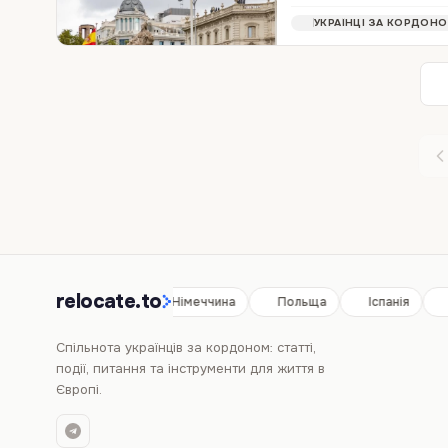
стоять в очередях и соби
УКРАЇНЦІ ЗА КОРДОН
для украинцев до марта 2
relocate.to
Іспанія
Німеччина
Польща
Іспанія
Спільнота українців за кордоном: статті,
події, питання та інструменти для життя в
Європі.