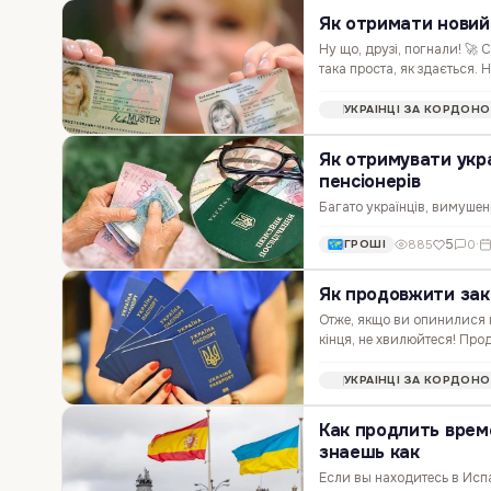
Як отримати новий
Ну що, друзі, погнали! 🚀
така проста, як здається. 
видадуть новенький "пласти
УКРАЇНЦІ ЗА КОРДОН
Як отримувати укра
пенсіонерів
Багато українців, вимушен
кордоном. Давайте розгляне
5
885
0
·
ГРОШІ
банківського рахунку в Ук
Як продовжити зако
Отже, якщо ви опинилися в
кінця, не хвилюйтеся! Прод
повернень в Україну. Чому
УКРАЇНЦІ ЗА КОРДОН
Как продлить врем
знаешь как
Если вы находитесь в Исп