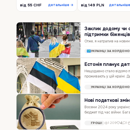
від 55 CHF
від 149 PLN
детальніше →
детальніш
Заклик додому чи с
підтримки біженців
Отже, я натрапив на новин
підтримки для наших біжен
УКРАЇНЦІ ЗА КОРДОН
зараз. Але цікаво, чи це д
Естонія планує дат
Нещодавно стало відомо пр
проживають у цій країні. Д
місцевих виборах! Що зміни
УКРАЇНЦІ ЗА КОРДОН
Нові податкові змі
Восени 2024 року українсь
бюджет під час війни. Бага
країни. Розберемо головні
4
1 209
1
·
ГРОШІ