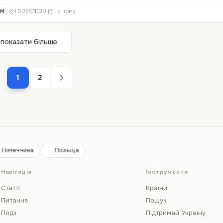
рать кучу документов — расслабьтесь! В 2024 году ЕС продлил временную з
1
1 505
0
·
1 р. тому
ОМ
025 года, и сделать это можно легко. Сейчас расскажу,…
показати більше
1
2
Німеччина
Польща
Навігація
Інструменти
Статті
Країни
Питання
Пошук
Події
Підтримай Україну