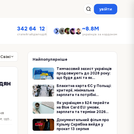
увійти
342
64
12
~8.8M
статей
гайдів
подій
українців за кордоном
Свіжі
Найпопулярніше
Тимчасовий захист українців
продовжують до 2028 року:
що буде далі та як
дян
залишитися в ЄС
Блакитна карта ЄС у Польщі:
критерії, мінімальна
зарплата та потрібні
документи
Як українцям з §24 перейти
на Blue Card EU: умови,
зарплата та терміни 2026
ня
року
м, що
Документальний фільм про
Кузьму Скрябіна вийде у
прокат 13 серпня