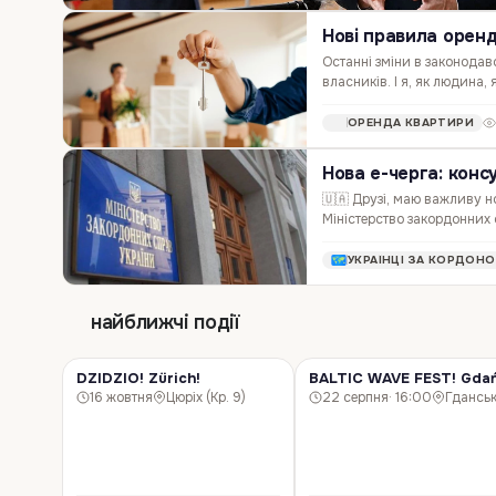
Нові правила оренди
Останні зміни в законодав
власників. І я, як людина
цю тему. 🛠️ Що змінюється
ОРЕНДА КВАРТИРИ
Нова е-черга: конс
🇺🇦 Друзі, маю важливу но
Міністерство закордонних 
стало легше й доступніше 
УКРАЇНЦІ ЗА КОРДОН
найближчі події
DZIDZIO! Zürich!
BALTIC WAVE FEST! Gdań
КОНЦЕРТ
КОНЦЕРТ
16 жовтня
Цюріх (Кр. 9)
22 серпня
· 16:00
Гдансь