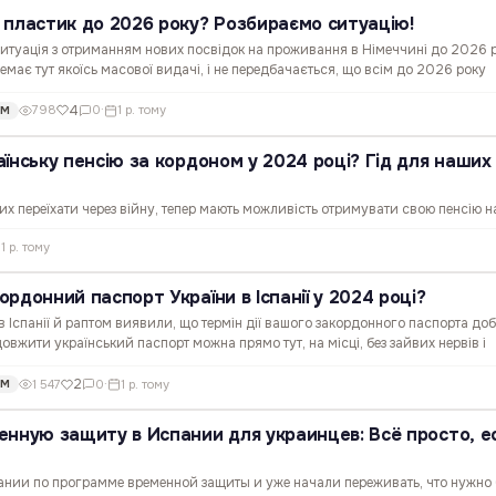
 пластик до 2026 року? Розбираємо ситуацію!
 Ситуація з отриманням нових посвідок на проживання в Німеччині до 2026 
Немає тут якоїсь масової видачі, і не передбачається, що всім до 2026 року
к". Проте є певні нюанси, які варто знати,…
4
798
0
·
1 р. тому
ОМ
їнську пенсію за кордоном у 2024 році? Гід для наших
их переїхати через війну, тепер мають можливість отримувати свою пенсію на
мо, як це працює, і що треба знати. Пенсія через "Укрпошту" 💸 Якщо у вас 
1 р. тому
раїні, пенсію можна отримувати через…
рдонний паспорт України в Іспанії у 2024 році?
 Іспанії й раптом виявили, що термін дії вашого закордонного паспорта доб
овжити український паспорт можна прямо тут, на місці, без зайвих нервів і
 не варто відкладати? Згідно з правилами,…
2
1 547
0
·
1 р. тому
ОМ
енную защиту в Испании для украинцев: Всё просто, е
ании по программе временной защиты и уже начали переживать, что нужно 