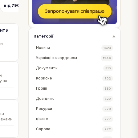
від 790 EUR
від 119 PLN
10
детальніше →
детальніше →
енти
Категорії
▼
ти
Новини
1623
ам
Українці за кордоном
1246
Документи
815
кі
Корисне
702
у на
Гроші
380
Довідник
320
Ресурси
279
ати
цікаве
 межами
277
Європа
272