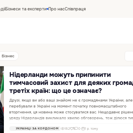
дії
Бізнеси та експерти
Про нас
Співпраця
Бізнес
Нідерланди можуть припинити
тимчасовий захист для деяких грома
третіх країн: що це означає?
Друзі, якщо ви або ваші знайомі не є громадянами України, але
перебували в Україні на момент початку повномасштабного
вторгнення, ця новина може стосуватися вас. Нещодавнє рішен
уряду Нідерландів викликало хвилю обговорень, тож ділюся ти
вдалося дізнатися. 🔹 Що сталося?…
1
182
0
·
1 р. тому
УКРАЇНЦІ ЗА КОРДОНОМ