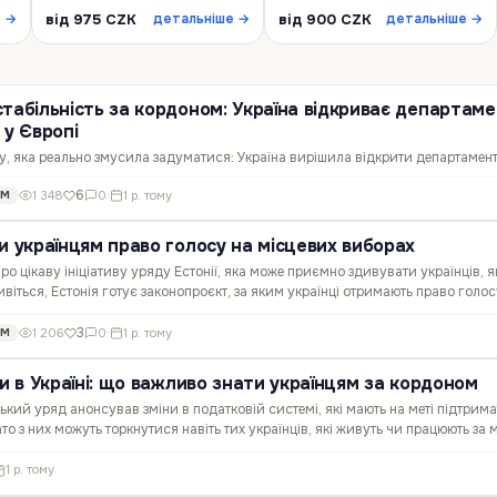
від 975 CZK
від 900 CZK
е →
детальніше →
детальніше →
табільність за кордоном: Україна відкриває департам
 у Європі
у, яка реально змусила задуматися: Україна вирішила відкрити департамен
ців у Польщі та Німеччині. 🇺🇦 Непогана ідея, враховуючи, скільки наших т
6
1 348
0
·
1 р. тому
ОМ
ійсно може вплинути на тих, хто вже облаштувався за…
и українцям право голосу на місцевих виборах
о цікаву ініціативу уряду Естонії, яка може приємно здивувати українців, я
ивіться, Естонія готує законопроєкт, за яким українці отримають право голос
ться для українців в Естонії? 🤔 Ідея проста:…
3
1 206
0
·
1 р. тому
ОМ
ни в Україні: що важливо знати українцям за кордоном
кий уряд анонсував зміни в податковій системі, які мають на меті підтрим
то з них можуть торкнутися навіть тих українців, які живуть чи працюють за
 пункти: Підвищення військового збору 💸 Уряд…
1 р. тому