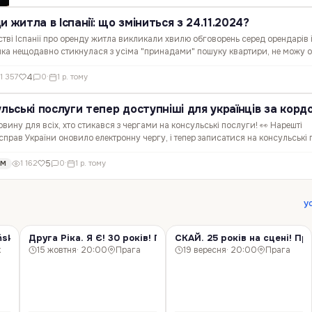
 житла в Іспанії: що зміниться з 24.11.2024?
стві Іспанії про оренду житла викликали хвилю обговорень серед орендарів 
, яка нещодавно стикнулася з усіма "принадами" пошуку квартири, не можу
? 📋 Нові правила дають більше захисту…
4
1 357
0
·
1 р. тому
ульські послуги тепер доступніші для українців за кор
вину для всіх, хто стикався з чергами на консульські послуги! 👀 Нарешті
справ України оновило електронну чергу, і тепер записатися на консульські
для всіх. 🥳 Після численних побажань…
5
1 162
0
·
1 р. тому
ОМ
у
sk!
Друга Ріка. Я Є! 30 років! Прага!
СКАЙ. 25 років на сцені! Пра
КОНЦЕРТ
КОНЦЕРТ
к
15 жовтня
· 20:00
Прага
19 вересня
· 20:00
Прага