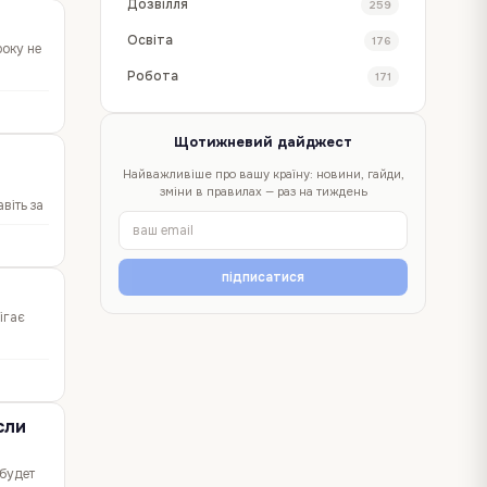
Дозвілля
259
Освіта
176
року не
Робота
171
Щотижневий дайджест
Найважливіше про вашу країну: новини, гайди,
зміни в правилах — раз на тиждень
віть за
немає
підписатися
ігає
сли
будет