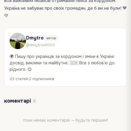
всіх важливих нюансів отримання пенсії за кордоном.
Україна не забуває про своїх громадян, де б ви не були! 💙
💛
Dmytro
автор
@dmytrosl1000
🌍 Пишу про українців за кордоном і зміни в Україні:
досвід, виклики та майбутнє. 🇺🇦 Все з любов’ю до
рідного. 😊
23 статей
2 підписників
коментарі
0
поки немає коментарів — будьте першим!