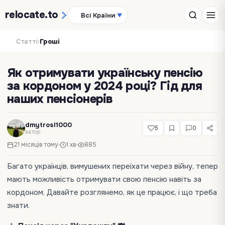
relocate
.to
Всі Країни
▼
›
Статті
Гроші
Як отримувати українську пенсію
за кордоном у 2024 році? Гід для
наших пенсіонерів
dmytrosl1000
5
0
автор
21 місяців тому
1 хв
885
Багато українців, вимушених переїхати через війну, тепер
мають можливість отримувати свою пенсію навіть за
кордоном. Давайте розглянемо, як це працює, і що треба
знати.