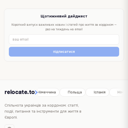
Щотижневий дайджест
Короткий випуск важливих новин і статей про життя за кордоном —
раз на тиждень на email
підписатися
relocate.to
Іспанія
Німеччина
Польща
Іспанія
Німеч
Спільнота українців за кордоном: статті,
події, питання та інструменти для життя в
Європі.