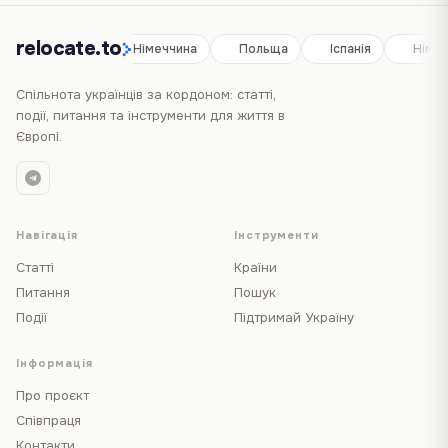
relocate.to
Іспанія
Німеччина
Польща
Іспанія
Німе
Спільнота українців за кордоном: статті,
події, питання та інструменти для життя в
Європі.
Навігація
Інструменти
Статті
Країни
Питання
Пошук
Події
Підтримай Україну
Інформація
Про проєкт
Співпраця
Контакти