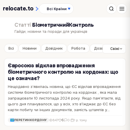
relocate
.to
Всі Країни
▼
Статті
›
БіометричнийКонтроль
Гайди, новини та поради для українців
Всі
Новини
Довідник
Робота
Дозвілля
Бізне
Свіжі
Євросоюз відклав впровадження
біометричного контролю на кордонах: що
це означає?
Нещодавно з’явилась новина, що ЄС відклав впровадження
системи біометричного контролю на кордонах , яка мала
запрацювати 10 листопада 2024 року. Якщо пам’ятаєте, від
цього дня планувалося, що у всіх, хто в'їжджає до ЄС без
карти побиту чи інших документів, замість штампів у…
6
847
0
·
1 р. тому
ПЕРЕТИНКОРДОНУ