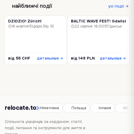
найближчі події
усі події →
DZIDZIO! Zürich!
BALTIC WAVE FEST! Gdańsk!
КОНЦЕРТ
КОНЦЕРТ
16 жовтня
Цюріх (Кр. 9)
22 серпня
· 16:00
Гданськ
від 55 CHF
від 149 PLN
детальніше →
детальніше →
relocate.to
Іспанія
Німеччина
Польща
Іспанія
Німе
Спільнота українців за кордоном: статті,
події, питання та інструменти для життя в