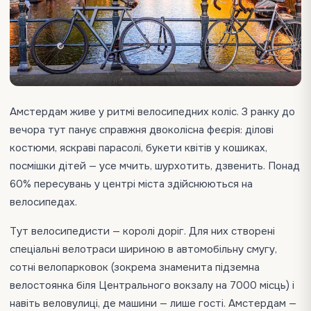
Амстердам живе у ритмі велосипедних коліс. З ранку до
вечора тут панує справжня двоколісна феєрія: ділові
костюми, яскраві парасолі, букети квітів у кошиках,
посмішки дітей — усе мчить, шурхотить, дзвенить. Понад
60% пересувань у центрі міста здійснюються на
велосипедах.
Тут велосипедисти — королі доріг. Для них створені
спеціальні велотраси шириною в автомобільну смугу,
сотні велопарковок (зокрема знаменита підземна
велостоянка біля Центрального вокзалу на 7000 місць) і
навіть веловулиці, де машини — лише гості. Амстердам —