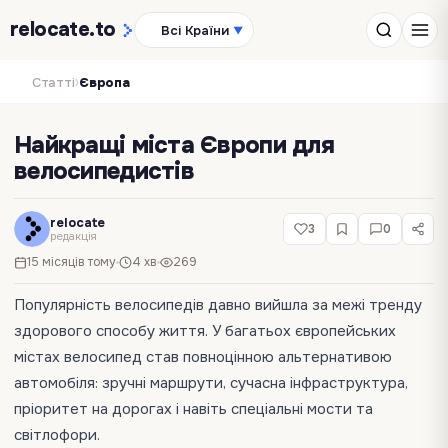
relocate
.to
Всі Країни
▼
›
Статті
Європа
Найкращі міста Європи для
велосипедистів
relocate
3
0
редакція
15 місяців тому
4 хв
269
Популярність велосипедів давно вийшла за межі тренду
здорового способу життя. У багатьох європейських
містах велосипед став повноцінною альтернативою
автомобіля: зручні маршрути, сучасна інфраструктура,
пріоритет на дорогах і навіть спеціальні мости та
світлофори.