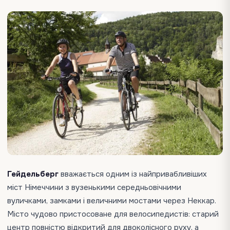
Гейдельберг
вважається одним із найпривабливіших
міст Німеччини з вузенькими середньовічними
вуличками, замками і величними мостами через Неккар.
Місто чудово пристосоване для велосипедистів: старий
центр повністю відкритий для двоколісного руху, а