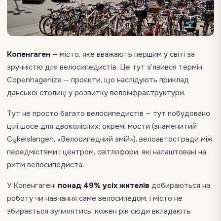
Копенгаген
— місто, яке вважають першим у світі за
зручністю для велосипедистів. Це тут з’явився термін
Copenhagenize — проєкти, що наслідують приклад
данської столиці у розвитку велоінфраструктури.
Тут не просто багато велосипедистів — тут побудовано
цілі шосе для двоколісних: окремі мости (знаменитий
Cykelslangen, «Велосипедний змій»), велоавтостради між
передмістями і центром, світлофори, які налаштовані на
ритм велосипедиста.
У Копенгагені
понад 49% усіх жителів
добираються на
роботу чи навчання саме велосипедом, і місто не
збирається зупинятись: кожен рік сюди вкладають