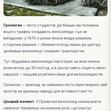
Гронінген
— місто студентів, де більше ніж половина
всього трафіку складають велосипеди. І це не
випадково: у 1970-х роках міська влада ухвалила
історичне рішення — обмежити в’їзд машин до центру,
зробивши велосипед головним транспортом.
Тут збудовано велосипедні магістралі, на яких можна
розігнатись до 30 км/год, а в центрі навіть існують вело-
каруселі — кільцеві розв'язки лише для велосипедистів.
Гронінген — приклад, як невелике місто перетворило свій
простір на ідеальну середу для активного життя.
Цікавий момент
: У Гронінгені велосипед можна взяти
напрокат буквально на кожному розі, і це коштує