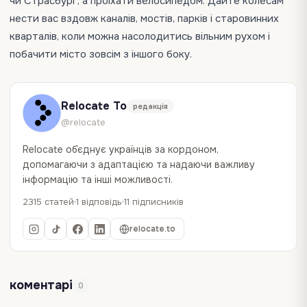
чи Страсбург, а проїхати велосипедом. Дайте колесам
нести вас вздовж каналів, мостів, парків і старовинних
кварталів, коли можна насолодитись вільним рухом і
побачити місто зовсім з іншого боку.
Relocate To
редакція
@relocate
Relocate об`єднує українців за кордоном,
допомагаючи з адаптацією та надаючи важливу
інформацію та інші можливості.
2315 статей
1 відповідь
11 підписників
relocate.to
коментарі
0