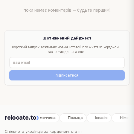
поки немає коментарів — будьте першим!
Щотижневий дайджест
Короткий випуск важливих новин і статей про життя за кордоном —
раз на тиждень на email
підписатися
relocate.to
Іспанія
Німеччина
Польща
Іспанія
Німеччи
Спільнота українців за кордоном: статті,