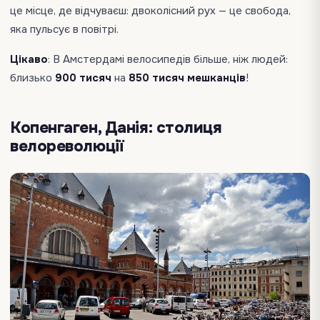
це місце, де відчуваєш: двоколісний рух — це свобода,
яка пульсує в повітрі.
Цікаво
: В Амстердамі велосипедів більше, ніж людей:
близько
900 тисяч
на
850 тисяч мешканців
!
Копенгаген, Данія: столиця
велореволюції