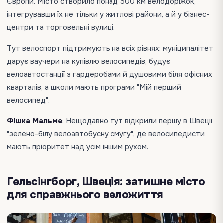
Європи. Місто створило понад 500 км велодоріжок,
інтегрувавши їх не тільки у житлові райони, а й у бізнес-
центри та торговельні вулиці.
Тут велоспорт підтримують на всіх рівнях: муніципалітет
дарує ваучери на купівлю велосипедів, будує
велоавтостанції з гардеробами й душовими біля офісних
кварталів, а школи мають програми "Мій перший
велосипед".
Фішка Мальме
: Нещодавно тут відкрили першу в Швеції
"зелено-білу велоавтобусну смугу", де велосипедисти
мають пріоритет над усім іншим рухом.
Гельсінгборг, Швеція: затишне місто
для справжнього веложиття