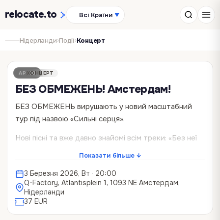
relocate
.to
Всі Країни
▼
›
›
Нідерланди
Події
Концерт
АРХІВ
КОНЦЕРТ
БЕЗ ОБМЕЖЕНЬ! Амстердам!
БЕЗ ОБМЕЖЕНЬ вирушають у новий масштабний
тур під назвою «Сильні серця».
Нові пісні та вже давно знайомі всім треки: «Без неї
ніяк», «ДИМ», «Весь світ», «Зорі запалали», «Вільні
Показати більше ↓
люди» та інші – все для того, аби згуртуватись і
3 Березня 2026, Вт
· 20:00
продовжувати допомагати ЗСУ, адже всі концерти
Q-Factory, Atlantisplein 1, 1093 NE Амстердам,
туру - благодійні.
Нідерланди
37 EUR
Попередній тур БЕЗ ОБМЕЖЕНЬ, що пройшов у
2023 році, прославився абсолютними аншлагами у