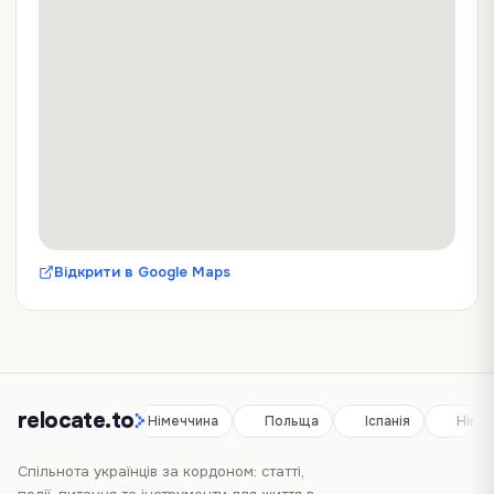
Відкрити в Google Maps
relocate.to
Іспанія
Німеччина
Польща
Іспанія
Німе
Спільнота українців за кордоном: статті,