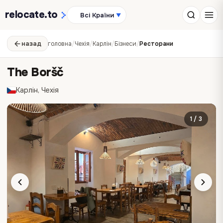
relocate
.to
Всі Країни
▼
назад
головна
/
Чехія
/
Карлін
/
Бізнеси
/
Ресторани
The Boršč
Карлін, Чехія
1 / 3