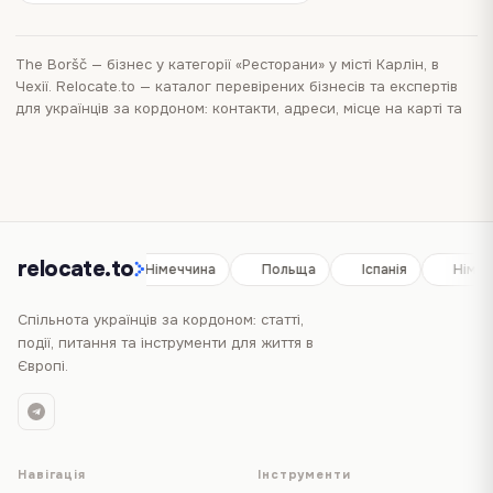
The Boršč
—
бізнес
у категорії «Ресторани»
у місті Карлін, в
Чехії
. Relocate.to — каталог перевірених бізнесів та експертів
для українців за кордоном: контакти, адреси, місце на карті та
послуги в одному місці. Перегляньте
каталог бізнесів у місті
Карлін
, щоб порівняти інші варіанти поруч і швидше знайти те,
що вам потрібно.
relocate.to
Іспанія
Німеччина
Польща
Іспанія
Німеч
Спільнота українців за кордоном: статті,
події, питання та інструменти для життя в
Європі.
Навігація
Інструменти