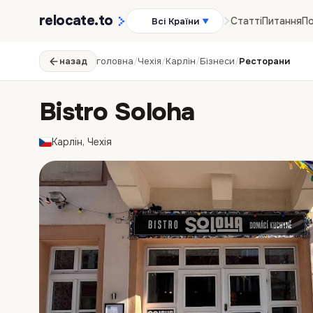
relocate
.to
Статті
Питання
По
Всі Країни
▼
назад
головна
/
Чехія
/
Карлін
/
Бізнеси
/
Ресторани
Bistro Soloha
Карлін, Чехія