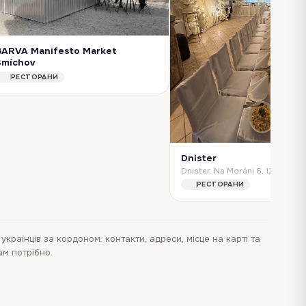
BARVA Manifesto Market
Smíchov
BARVA Manifesto Market Smíchov. Ostrovského 34, Smíchov, 150 00 Praha-Praha 5, Czechia
РЕСТОРАНИ
Dnister
РЕСТОРАНИ
 українців за кордоном: контакти, адреси, місце на карті та
ам потрібно.