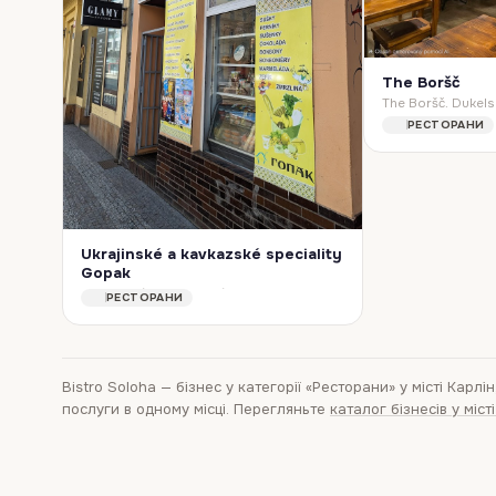
The Boršč
РЕСТОРАНИ
Ukrajinské a kavkazské speciality
Gopak
Ukrajinské a kavkazské speciality Gopak. 27, Komunardů 1129, 170 00 Praha 7-Holešovice, Czechia
РЕСТОРАНИ
Bistro Soloha
—
бізнес
у категорії «Ресторани»
у місті Карлін,
послуги в одному місці. Перегляньте
каталог бізнесів у міст