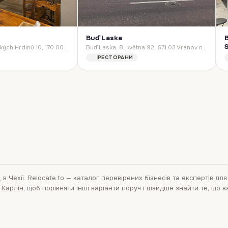
Buď Laska
The Boršč. Dukelských Hrdinů 10, 170 00 Praha 7-Holešovice, Czechia
Buď Laska. 8. května 92, 671 03 Vranov nad Dyjí, Czechia
РЕСТОРАНИ
 в Чехії
. Relocate.to — каталог перевірених бізнесів та експертів для
і Карлін
, щоб порівняти інші варіанти поруч і швидше знайти те, що в