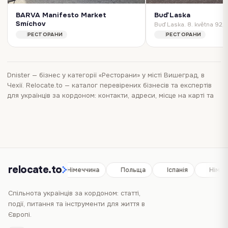
BARVA Manifesto Market
Buď Laska
Smíchov
BARVA Manifesto Market Smíchov. Ostrovského 34, Smíchov, 150 00 Praha-Praha 5, Czechia
РЕСТОРАНИ
РЕСТОРАНИ
Dnister
—
бізнес
у категорії «Ресторани»
у місті Вишеград, в
Чехії
. Relocate.to — каталог перевірених бізнесів та експертів
для українців за кордоном: контакти, адреси, місце на карті та
послуги в одному місці. Перегляньте
каталог бізнесів у місті
Вишеград
, щоб порівняти інші варіанти поруч і швидше знайти
те, що вам потрібно.
relocate.to
Іспанія
Німеччина
Польща
Іспанія
Німеч
Спільнота українців за кордоном: статті,
події, питання та інструменти для життя в
Європі.