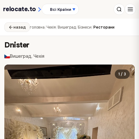
relocate
.to
Всі Країни
▼
назад
головна
/
Чехія
/
Вишеград
/
Бізнеси
/
Ресторани
Dnister
Вишеград, Чехія
1 / 3