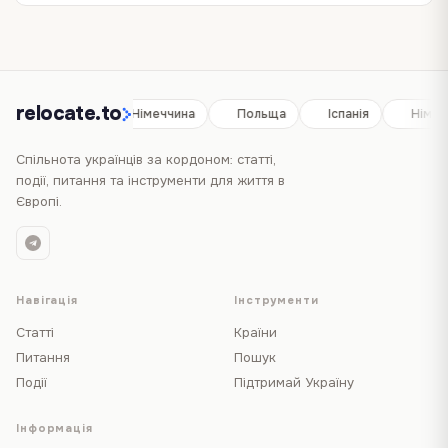
родини. Інцидент стався у вівторок, коли…
Трамп пов’язав із власними…
одному з найбільш людних місць столиці. За…
планують поїздки до Сполучених Штатів. Для…
relocate.to
Іспанія
Німеччина
Польща
Іспанія
Німеч
Спільнота українців за кордоном: статті,
події, питання та інструменти для життя в
Європі.
Навігація
Інструменти
Статті
Країни
Питання
Пошук
Події
Підтримай Україну
Інформація