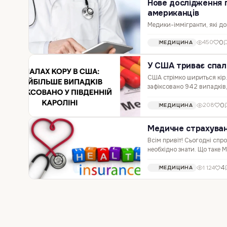
Нове дослідження п
американців
Медики-іммігранти, які до
висновку дійшли вчені Гар
0
450
МЕДИЦИНА
Роль іноземних медиків у 
У США триває спала
США стрімко шириться кір.
зафіксовано 942 випадків,
кору, який розпочався у 
0
208
МЕДИЦИНА
Медичне страхува
Всім привіт! Сьогодні спр
необхідно знати. Що таке 
включаючи заплановані ві
4
1 124
МЕДИЦИНА