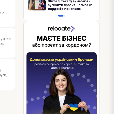
Жителі Техасу вимагають
зупинити проєкт Трампа на
кордоні з Мексикою
ого
итету.
у штаті
лах
ї
луги,