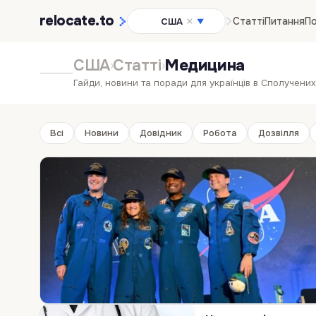
relocate
.to
Статті
Питання
По
США
▼
США
Статті
Медицина
›
›
Гайди, новини та поради для українців в Сполучен
Всі
Новини
Довідник
Робота
Дозвілля