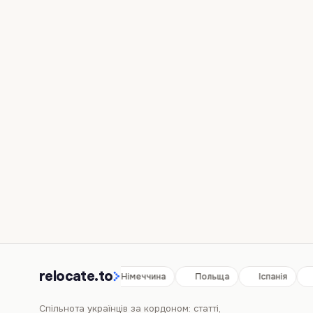
relocate.to
Іспанія
Німеччина
Польща
Іспанія
Спільнота українців за кордоном: статті,