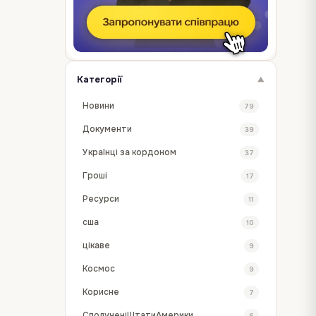
Категорії
▼
Новини
79
Документи
39
Українці за кордоном
37
Гроші
17
Ресурси
11
сша
10
цікаве
9
Космос
9
Корисне
7
СполученіШтатиАмерики
6