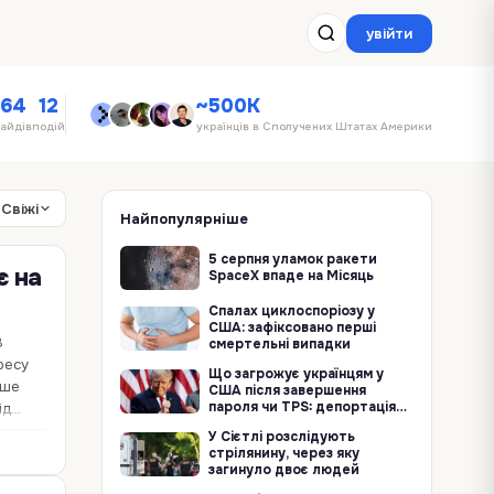
увійти
64
12
~500K
гайдів
подій
українців в Сполучених Штатах Америки
Свіжі
Найпопулярніше
5 серпня уламок ракети
є на
SpaceX впаде на Місяць
Спалах циклоспоріозу у
США: зафіксовано перші
В
смертельні випадки
тресу
Що загрожує українцям у
ише
США після завершення
пароля чи TPS: депортація
ід
та втрата прав
У Сієтлі розслідують
стрілянину, через яку
загинуло двоє людей