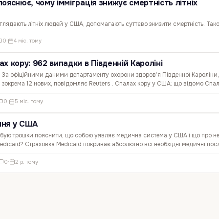
ояснює, чому імміграція знижує смертність літніх
глядають літніх людей у США, допомагають суттєво знизити смертність. Так
варду, Mасачесетського технологічного інституту та Рочестерського універс
0
·
4 міс. тому
сфері охорони здоров'я США …
х кору: 962 випадки в Південній Кароліні
 За офіційними даними департаменту охорони здоров’я Південної Кароліни, 
 зокрема 12 нових, повідомляє Reuters . Спалах кору у США: що відомо Спа
жовтні 2025 року, виявився осередком у…
0
·
5 міс. тому
ння у США
обую трошки пояснити, що собою уявляє медична система у США і що про не
Medicaid? Страховка Medicaid покриває абсолютно всі необхідні медичні пос
двідування лікарів, швидку допомогу, невідкладну…
0
·
2 р. тому