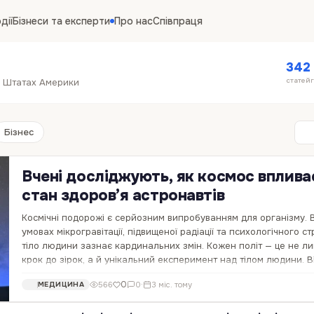
дії
Бізнеси та експерти
Про нас
Співпраця
342
статей
их Штатах Америки
Бізнес
Вчені досліджують, як космос вплива
стан здоров’я астронавтів
Космічні подорожі є серйозним випробуванням для організму. 
умовах мікрогравітації, підвищеної радіації та психологічного с
тіло людини зазнає кардинальних змін. Кожен політ — це не л
крок до зірок, а й унікальний експеримент над тілом людини. В
втрати кісткової…
0
566
0
·
3 міс. тому
МЕДИЦИНА