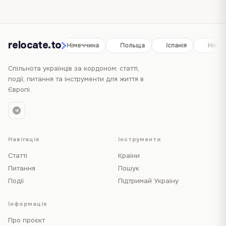
relocate.to
Іспанія
Німеччина
Польща
Іспанія
Німеч
Спільнота українців за кордоном: статті,
події, питання та інструменти для життя в
Європі.
Навігація
Інструменти
Статті
Країни
Питання
Пошук
Події
Підтримай Україну
Інформація
Про проєкт