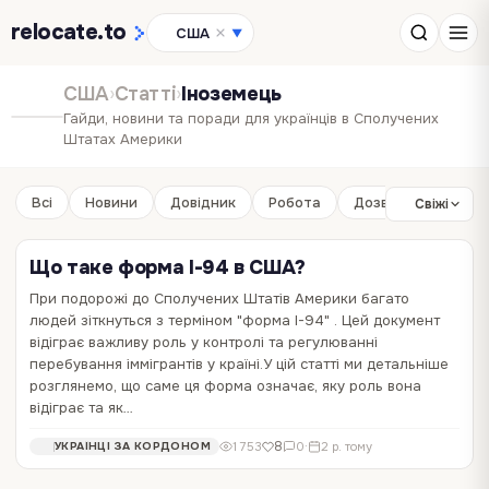
relocate
.to
США
▼
США
›
Статті
›
Іноземець
Гайди, новини та поради для українців в Сполучених
Штатах Америки
Всі
Новини
Довідник
Робота
Дозвілля
Бізне
Свіжі
Що таке форма I-94 в США?
При подорожі до Сполучених Штатів Америки багато
людей зіткнуться з терміном "форма I-94" . Цей документ
відіграє важливу роль у контролі та регулюванні
перебування іммігрантів у країні.У цій статті ми детальніше
розглянемо, що саме ця форма означає, яку роль вона
відіграє та як…
8
1 753
0
·
2 р. тому
УКРАЇНЦІ ЗА КОРДОНОМ