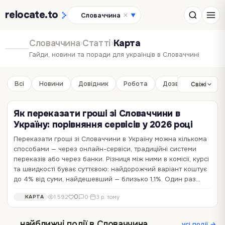
relocate
.to
Словаччина
▼
Словаччина
›
Статті
›
Карта
Гайди, новини та поради для українців в Словаччині
Всі
Новини
Довідник
Робота
Дозвілля
Бізне
Свіжі
Як переказати гроші зі Словаччини в
Україну: порівняння сервісів у 2026 році
Переказати гроші зі Словаччини в Україну можна кількома
способами — через онлайн-сервіси, традиційні системи
переказів або через банки. Різниця між ними в комісії, курсі
та швидкості буває суттєвою: найдорожчий варіант коштує
до 4% від суми, найдешевший — близько 1,1%. Один раз…
0
1 592
0
·
3 р. тому
КАРТА
найближчі події в Словаччина
усі події →