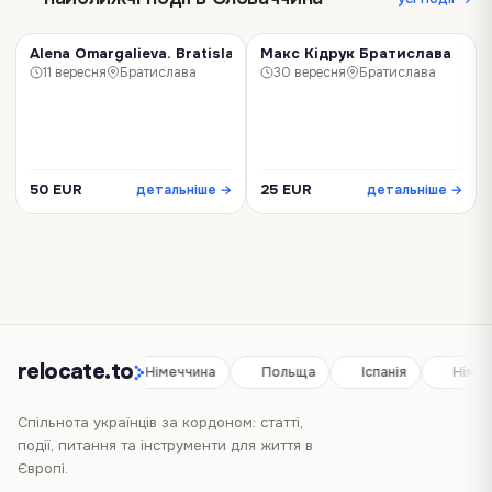
Alena Omargalieva. Bratislava
Макс Кідрук Братислава
КОНЦЕРТ
КОНЦЕРТ
11 вересня
Братислава
30 вересня
Братислава
50 EUR
25 EUR
детальніше →
детальніше →
relocate.to
Іспанія
Німеччина
Польща
Іспанія
Німеч
Спільнота українців за кордоном: статті,
події, питання та інструменти для життя в
Європі.