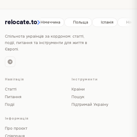
relocate.to
Іспанія
Німеччина
Польща
Іспанія
Німе
Спільнота українців за кордоном: статті,
події, питання та інструменти для життя в
Європі.
Навігація
Інструменти
Статті
Країни
Питання
Пошук
Події
Підтримай Україну
Інформація
Про проєкт
Співпраця