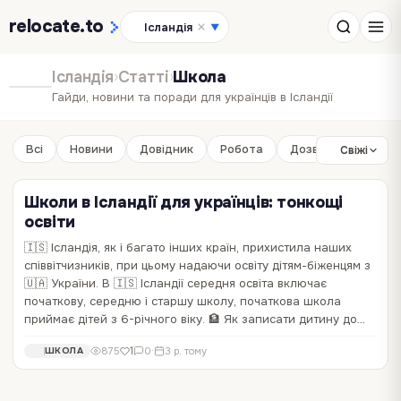
relocate
.to
Ісландія
▼
Ісландія
›
Статті
›
Школа
Гайди, новини та поради для українців в Ісландії
Всі
Новини
Довідник
Робота
Дозвілля
Бізне
Свіжі
Школи в Ісландії для українців: тонкощі
освіти
🇮🇸 Ісландія, як і багато інших країн, прихистила наших
співвітчизників, при цьому надаючи освіту дітям-біженцям з
🇺🇦 України. В 🇮🇸 Ісландії середня освіта включає
початкову, середню і старшу школу, початкова школа
приймає дітей з 6-річного віку. 🏦 Як записати дитину до…
1
875
0
·
3 р. тому
ШКОЛА