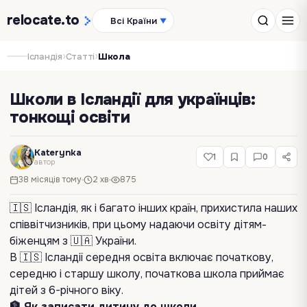
relocate
.to
Всі Країни
▼
›
›
Ісландія
Статті
Школа
Школи в Ісландії для українців:
тонкощі освіти
Katerynka
1
0
автор
38 місяців тому
2 хв
875
🇮🇸 Ісландія, як і багато інших країн, прихистила наших
співвітчизників, при цьому надаючи освіту дітям-
біженцям з 🇺🇦 України.
В 🇮🇸 Ісландії середня освіта включає початкову,
середню і старшу школу, початкова школа приймає
дітей з 6-річного віку.
🏦 Як записати дитину до школи