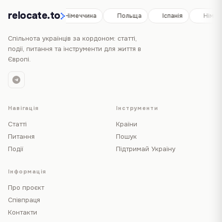
relocate.to
Іспанія
Німеччина
Польща
Іспанія
Німеч
Спільнота українців за кордоном: статті,
події, питання та інструменти для життя в
Європі.
Навігація
Інструменти
Статті
Країни
Питання
Пошук
Події
Підтримай Україну
Інформація
Про проєкт
Співпраця
Контакти