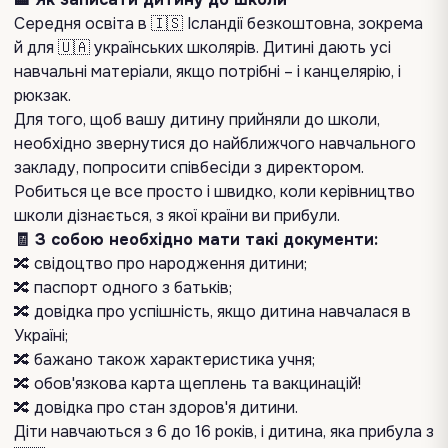
Середня освіта в 🇮🇸 Ісландії безкоштовна, зокрема
й для 🇺🇦 українських школярів. Дитині дають усі
навчальні матеріали, якщо потрібні – і канцелярію, і
рюкзак.
Для того, щоб вашу дитину прийняли до школи,
необхідно звернутися до найближчого навчального
закладу, попросити співбесіди з директором.
Робиться це все просто і швидко, коли керівництво
школи дізнається, з якої країни ви прибули.
🧾 З собою необхідно мати такі документи:
🔀 свідоцтво про народження дитини;
🔀 паспорт одного з батьків;
🔀 довідка про успішність, якщо дитина навчалася в
Україні;
🔀 бажано також характеристика учня;
🔀 обов'язкова карта щеплень та вакцинацій!
🔀 довідка про стан здоров'я дитини.
Діти навчаються з 6 до 16 років, і дитина, яка прибула з