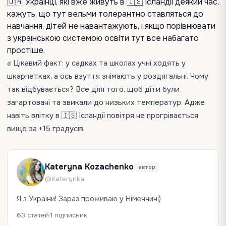
🇺🇦 Українці, які вже живуть в 🇮🇸 Ісландії деякий час,
кажуть, що тут вельми толерантно ставляться до
навчання, дітей не навантажують, і якщо порівнювати
з українською системою освіти тут все набагато
простіше.
✊ Цікавий факт: у садках та школах учні ходять у
шкарпетках, а ось взуття знімають у роздягальні. Чому
так відбувається? Все для того, щоб діти були
загартовані та звикали до низьких температур. Адже
навіть влітку в 🇮🇸 Ісландії повітря не прогрівається
вище за +15 градусів.
Kateryna Kozachenko
автор
@Katerynka
Я з України! Зараз проживаю у Німеччині)
63 статей
1 підписник