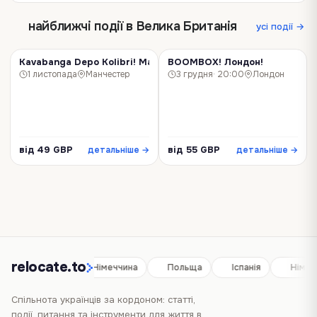
найближчі події в Велика Британія
усі події →
Kavabanga Depo Kolibri! Манчестер!
BOOMBOX! Лондон!
КОНЦЕРТ
КОНЦЕРТ
1 листопада
Манчестер
3 грудня
· 20:00
Лондон
від 49 GBP
від 55 GBP
детальніше →
детальніше →
relocate.to
Іспанія
Німеччина
Польща
Іспанія
Німеч
Спільнота українців за кордоном: статті,
події, питання та інструменти для життя в