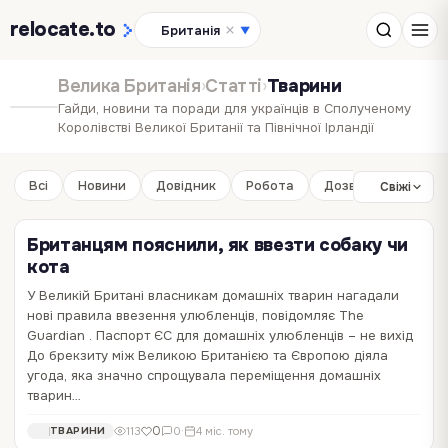
relocate
.to
Британія
▼
Велика Британія
›
Статті
›
Тварини
Гайди, новини та поради для українців в Сполученому
Королівстві Великої Британії та Північної Ірландії
Всі
Новини
Довідник
Робота
Дозвілля
Бізне
Свіжі
Британцям пояснили, як ввезти собаку чи
кота
У Великій Британі власникам домашніх тварин нагадали
нові правила ввезення улюбленців, повідомляє The
Guardian . Паспорт ЄС для домашніх улюбленців – не вихід
До брекзиту між Великою Британією та Європою діяла
угода, яка значно спрощувала переміщення домашніх
тварин…
0
113
0
·
4 міс. тому
ТВАРИНИ