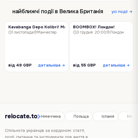
Черчилль: Художник Це…
найближчі події в Велика Британія
усі події →
Kavabanga Depo Kolibri! Манчестер!
BOOMBOX! Лондон!
КОНЦЕРТ
КОНЦЕРТ
1 листопада
Манчестер
3 грудня
· 20:00
Лондон
від 49 GBP
від 55 GBP
детальніше →
детальніше →
relocate.to
Іспанія
Німеччина
Польща
Іспанія
Німе
Спільнота українців за кордоном: статті,
події, питання та інструменти для життя в