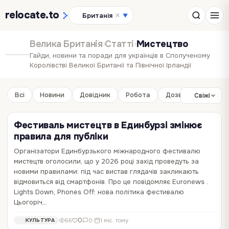
relocate
.to
Британія
▼
Велика Британія
›
Статті
›
Мистецтво
Гайди, новини та поради для українців в Сполученому
Королівстві Великої Британії та Північної Ірландії
Всі
Новини
Довідник
Робота
Дозвілля
Бізне
Свіжі
Фестиваль мистецтв в Единбурзі змінює
правила для публіки
Організатори Единбурзького міжнародного фестивалю
мистецтв оголосили, що у 2026 році захід проведуть за
У Лондоні показали 50 рідкісних картин
новими правилами: під час вистав глядачів закликають
Вінстона Черчилля
відмовиться від смартфонів. Про це повідомляє Euronews .
Lights Down, Phones Off: нова політика фестивалю
У лондонському музеї Воллеса (The Wallace Collection) відкрилася
Цьогоріч…
унікальна виставка, яка демонструє наймасштабнішу за останні
60 років експозицію картин колишнього прем'єр-міністра Великої
0
635
0
·
2 міс. тому
МИСТЕЦТВО
0
66
0
·
1 міс. тому
КУЛЬТУРА
Британії Вінстона Черчилля, повідомляє Euronews . Вінстон