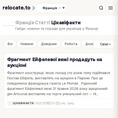
relocate
.to
Франція
▼
Франція
›
Статті
›
Цікавіфакти
Гайди, новини та поради для українців у Франції
Всі
Новини
Довідник
Робота
Дозвілля
Бізне
Свіжі
Фрагмент Ейфелевої вежі продадуть на
аукціоні
Фрагмент конструкції, якою понад сто років тому підіймався
Лувр відновить корону Євгенії після
На Ейфелевій вежі викарбують імена жінок-
Гюстав Ейфель, виставлять на аукціоні в Парижі. Про це
пограбування
науковиць
повідомила французька газета Le Monde . Рідкісний
фрагмент Ейфелевої вежі 21 травня 2026 року аукціонний
Корону імператриці Євгенії, яка була пошкоджена під час гучного
Мерія Парижа у співпраці з асоціацією Femmes&Sciences планує
дім Artcurial виставляє на торги унікальний лот — 14…
пограбування минулого жовтня, зберегла майже повну цілісність і
увічнити на Ейфелевій вежі імена 72 видатних жінок-науковиць,
підлягає повній реставрації. Про це повідомили на офіційному
аби виправити історичну гендерну нерівність. Про це повідомляє
0
0
116
146
0
·
6 міс. тому
0
·
6 міс. тому
МУЗЕЙ
ЦІКАВІФАКТИ
0
273
0
·
2 міс. тому
ЦІКАВІФАКТИ
сайті Лувру . Лувр про реставрацію корони імператниці Євгенії За
видання Le Monde. Боротьба з "ефектом Матильди" заради
словами…
гендерної рівності: що…