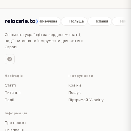
relocate.to
Іспанія
Німеччина
Польща
Іспанія
Німеч
Спільнота українців за кордоном: статті,
події, питання та інструменти для життя в
Європі.
Навігація
Інструменти
Статті
Країни
Питання
Пошук
Події
Підтримай Україну
Інформація
Про проєкт
Співпраця