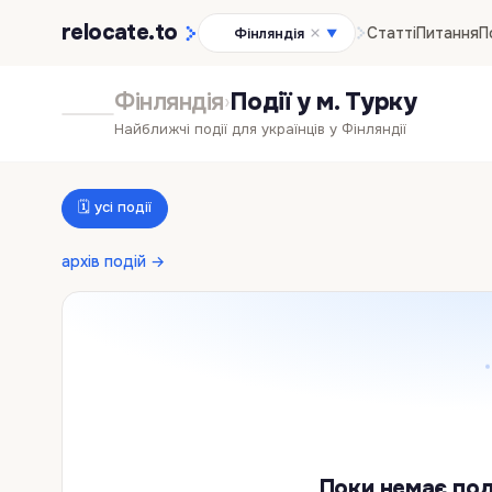
relocate
.to
Статті
Питання
П
Фінляндія
▼
Фінляндія
Події у м. Турку
›
Найближчі події для українців у Фінляндії
🗓 усі події
архів подій →
Поки немає под