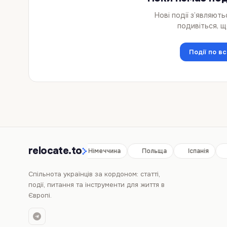
Нові події з’являют
подивіться, щ
Події по вс
relocate.to
Іспанія
Німеччина
Польща
Іспанія
Спільнота українців за кордоном: статті,
події, питання та інструменти для життя в
Європі.