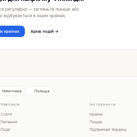
ься регулярно — загляньте пізніше або
о відбувається в інших країнах.
іх країнах
Архів подій →
Німеччина
Польща
Навігація
Інструменти
Статті
Країни
Питання
Пошук
Події
Підтримай Україну