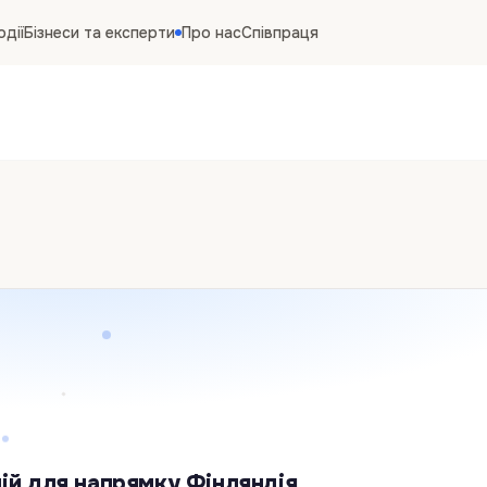
одії
Бізнеси та експерти
Про нас
Співпраця
ій для напрямку Фінляндія