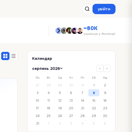
увійти
~80K
українців у Фінляндії
Календар
серпень 2026
‹
›
Пн
Вт
Ср
Чт
Пт
Сб
Нд
27
28
29
30
31
1
2
3
4
5
6
7
8
9
10
11
12
13
14
15
16
17
18
19
20
21
22
23
24
25
26
27
28
29
30
31
1
2
3
4
5
6