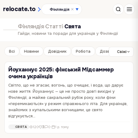
relocate
.to
Фінляндія
▼
Фінляндія
›
Статті
›
Свята
Гайди, новини та поради для українців у Фінляндії
Всі
Новини
Довідник
Робота
Дозвілля
Бізне
Свіжі
Йоуханнус 2025: фінський Мідсаммер
очима українців
Світло, що не згасає, вогонь, що очищає, і вода, що дарує
нове життя. Йоуханнус — це не просто довгі вихідні у
Як провести День незалежності Фінляндії
Як святкують новий рік та Різдво у
Фінляндії, а майже сакральний рубіж року, коли фіни
українцям?
Фінляндії
«перемикаються» у режим справжнього літа. Для українців,
знайомих з купальськими вогнищами, це свято
6 грудня у Фінляндії — особливий день! Це День незалежності,
🇫🇮 Фіни люблять Новий рік та Різдво – воно і зрозуміло, адже
відгукується…
коли фіни святкують свою свободу, здобуту в 1917 році. У цей день
саме у 🇫🇮 фінській Лапландії живе «справжній» Санта Клаус, і
усе довкола дихає гордістю, традиціями та теплом. Тож, якщо ви
іноді не сам Санта приходить до дітей, а маленькі фіни можуть
6
1
77
0
·
1 р. тому
2 061
0
·
3 р. тому
РОЗВАГИ
УКРАЇНЦІ ЗА КОРДОНОМ
3
120
0
·
1 р. тому
СВЯТА
зараз у Фінляндії, ось кілька корисних порад, як зробити цей день
відвідати новорічного діда – це справжнє диво! 🥂 Новий рік Тут
незабутнім. 😊 Що буде…
він проходить весело,…