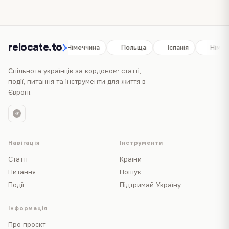
relocate.to
Іспанія
Німеччина
Польща
Іспанія
Німеч
Спільнота українців за кордоном: статті,
події, питання та інструменти для життя в
Європі.
Навігація
Інструменти
Статті
Країни
Питання
Пошук
Події
Підтримай Україну
Інформація
Про проєкт