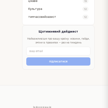
цікаве
13
Культура
12
тимчасовийзахист
12
Щотижневий дайджест
Найважливіше про вашу країну: новини, гайди,
зміни в правилах — раз на тиждень
підписатися
Інформація