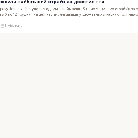
голосили найбільший страйк за десятиліття
 року, Іспанія зіткнулася з одним із наймасштабніших медичних страйків за о
е з 9 по 12 грудня , на цей час тисячі лікарів у державних лікарнях припиняю
ючи проти чинних умов праці. Страйк…
·
8 міс. тому