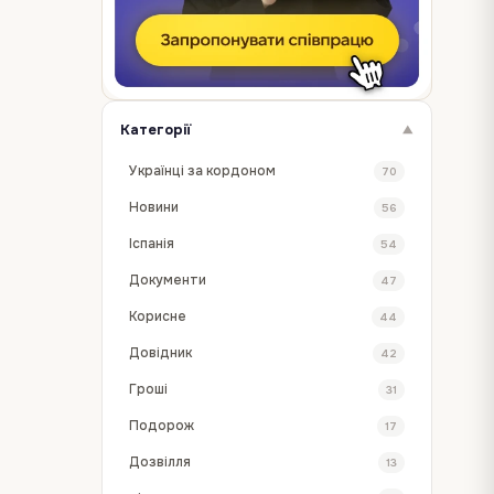
Категорії
▼
Українці за кордоном
70
Новини
56
Іспанія
54
Документи
47
Корисне
44
Довідник
42
Гроші
31
Подорож
17
Дозвілля
13