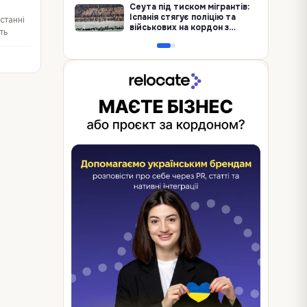
Сеута під тиском мігрантів:
Іспанія стягує поліцію та
станні
військових на кордон з
ть
Марокко