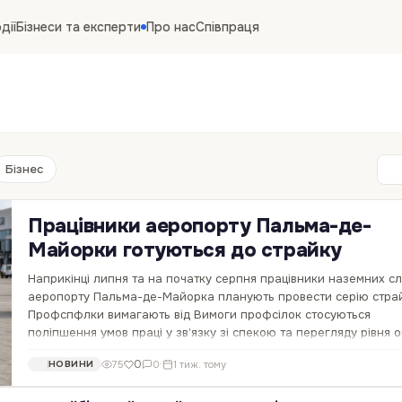
дії
Бізнеси та експерти
Про нас
Співпраця
Бізнес
Працівники аеропорту Пальма-де-
Майорки готуються до страйку
Наприкінці липня та на початку серпня працівники наземних с
аеропорту Пальма-де-Майорка планують провести серію страй
Профспфлки вимагають від Вимоги профсілок стосуються
поліпшення умов праці у зв’язку зі спекою та перегляду рівня о
Про це повідомляє видання…
0
75
0
·
1 тиж. тому
НОВИНИ