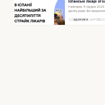
Іспанські лікарі о
У вівторок, 9 грудня 2025
десять років. Він триватим
планову роботу, протесту
0
47
0
ЗДОРОВ’Я