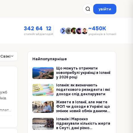
увійти
342
64
12
~450K
статей
гайдів
подій
українців в Іспанії
Свіжі
Найпопулярніше
Що можуть отримати
новоприбулі українці в Іспанії
у 2026 році
Іспанія: як визначають
податкового резидента і які
лужб
доходи слід декларувати
ків.
Живете в Іспанії, але маєте
ФОП чи доходи в Україні: що
плати.
змінює новий обмін даними
про кордон
Іспанія і Марокко
підрахували кількість жертв
в Сеуті, дані різко
контрастують