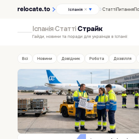
relocate
.to
Статті
Питання
По
Іспанія
▼
Іспанія
Статті
Страйк
›
›
Гайди, новини та поради для українців в Іспанії
Всі
Новини
Довідник
Робота
Дозвілля