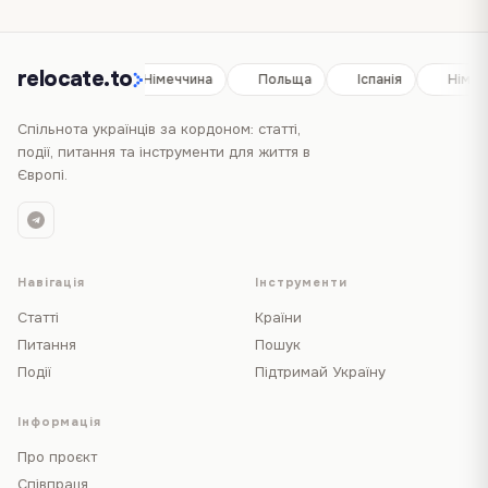
relocate.to
Іспанія
Німеччина
Польща
Іспанія
Німеч
Спільнота українців за кордоном: статті,
події, питання та інструменти для життя в
Європі.
Навігація
Інструменти
Статті
Країни
Питання
Пошук
Події
Підтримай Україну
Інформація
Про проєкт
Співпраця