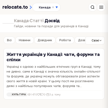
relocate
.to
Канада
▼
Канада
›
Статті
›
Досвід
Гайди, новини та поради для українців в Канаді
Всі
Новини
Довідник
Робота
Дозвілля
Бізне
Свіжі
Життя українців у Канаді: чати, форуми та
спілки
Українці є однією з найбільших етнічних груп в Канаді, тому
не дивно, саме в Канаді є значна кількість онлайн-спільнот
та форумів, де українці можуть обговорювати різні аспекти
свого життя в новій країні. У цьому пості ми розглянемо
деякі з найбільш популярних чатів, форумів та…
1
1 470
0
·
3 р. тому
КУЛЬТУРА