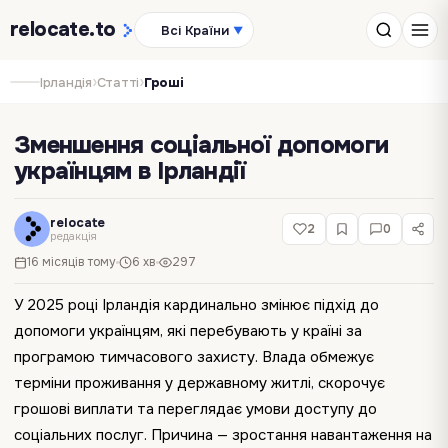
relocate
.to
Всі Країни
▼
›
›
Ірландія
Статті
Гроші
Зменшення соціальної допомоги
українцям в Ірландії
relocate
2
0
редакція
16 місяців тому
6 хв
297
У 2025 році Ірландія кардинально змінює підхід до
допомоги українцям, які перебувають у країні за
програмою тимчасового захисту. Влада обмежує
терміни проживання у державному житлі, скорочує
грошові виплати та переглядає умови доступу до
соціальних послуг. Причина — зростання навантаження на