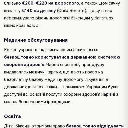
близько
€200–€220
на дорослого
, а також щомісячну
виплату
€140 на дитину
(Child Benefit). Це суттєво
перевищувало рівень допомоги біженцям у багатьох
інших країнах ЄС.
Медичне обслуговування
Кожен українець під тимчасовим захистом міг
безкоштовно користуватися державною системою
охорони здоров’я
. Через спрощену процедуру
видавались медичні картки, що дають право на
безоплатну базову медичну допомогу, лікування в
державних клініках, а ліки – зі знижкою. Українцям були
доступні всі основні послуги охорони здоров’я нарівні з
малозабезпеченими ірландцями.
Освіта
Діти-біженці отримали право
безкоштовно відвідувати