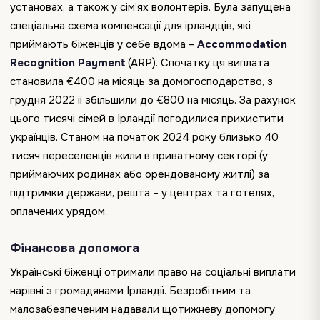
установах, а також у сім’ях волонтерів. Була запущена
спеціальна схема компенсації для ірландців, які
приймають біженців у себе вдома –
Accommodation
Recognition Payment
(ARP). Спочатку ця виплата
становила €400 на місяць за домогосподарство, з
грудня 2022 її збільшили до €800 на місяць. За рахунок
цього тисячі сімей в Ірландії погодилися прихистити
українців. Станом на початок 2024 року близько 40
тисяч переселенців жили в приватному секторі (у
приймаючих родинах або орендованому житлі) за
підтримки держави, решта – у центрах та готелях,
оплачених урядом.
Фінансова допомога
Українські біженці отримали право на соціальні виплати
нарівні з громадянами Ірландії. Безробітним та
малозабезпеченим надавали щотижневу допомогу