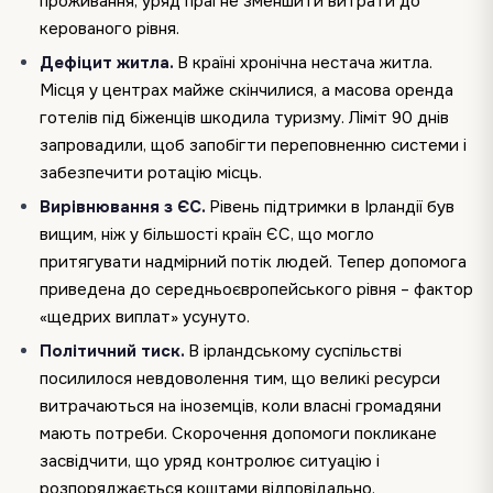
проживання, уряд прагне зменшити витрати до
керованого рівня.
Дефіцит житла.
В країні хронічна нестача житла.
Місця у центрах майже скінчилися, а масова оренда
готелів під біженців шкодила туризму. Ліміт 90 днів
запровадили, щоб запобігти переповненню системи і
забезпечити ротацію місць.
Вирівнювання з ЄС.
Рівень підтримки в Ірландії був
вищим, ніж у більшості країн ЄС, що могло
притягувати надмірний потік людей. Тепер допомога
приведена до середньоєвропейського рівня – фактор
«щедрих виплат» усунуто.
Політичний тиск.
В ірландському суспільстві
посилилося невдоволення тим, що великі ресурси
витрачаються на іноземців, коли власні громадяни
мають потреби. Скорочення допомоги покликане
засвідчити, що уряд контролює ситуацію і
розпоряджається коштами відповідально.