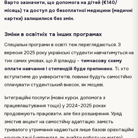
Варто зазначити, що допомога на дітей (€140/
місяць) та доступ до безоплатної медицини (медичні
картки) залишилися без змін.
Зміни в освітніх та інших програмах
Спеціальні програми в освіті теж переглядаються. З
вересня 2025 року українські студенти навчатимуться на
тих самих умовах, що й ірландці –
тимчасову схему
оплати навчання і стипендій буде припинено
. Ті, хто
вступатиме до університетів, повинні будуть самостійно
сплачувати студентський внесок, як місцеві.
Інтеграційні послуги (мовні курси, допомога з
працевлаштування тощо) у 2024–2025 роках
продовжують працювати, але без розширення. Уряд
змістив акцент на самостійну адаптацію: замість
тривалого утримання надаються лише базові орієнтаційні
консультації (наприклад, як знайти роботу чи житло).