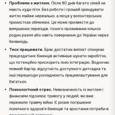
Проблеми з житлом.
Після 90 днів багато сімей не
мають куди піти. Без роботи і грошей орендувати
житло майже нереально, а місця у волонтерських
прихистках обмежені. Це може призвести до
вимушених переїздів, тісного проживання кількох
родин разом або навіть повернення до України через
безвихідь.
Тиск працювати.
Брак достатніх виплат спонукає
працездатних біженців активніше шукати заробіток,
що потенційно прискорить їхню інтеграцію. Водночас
мовний бар’єр, відсутність доступного дитсадка та
інші перешкоди ускладнюють працевлаштування для
багатьох.
Психологічний стрес.
Невизначеність із житлом і
фінансами підсилює тривогу у людей, які вже
пережили травму війни. Є ризик погіршення
психічного здоров’я біженців та зростання потреби в