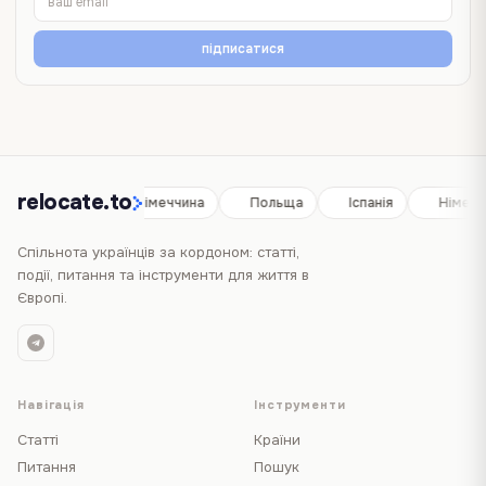
підписатися
relocate.to
Іспанія
Німеччина
Польща
Іспанія
Німечч
Спільнота українців за кордоном: статті,
події, питання та інструменти для життя в
Європі.
Навігація
Інструменти
Статті
Країни
Питання
Пошук