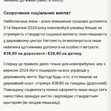
знижено до
€600
(замість €800).
Скорочення соціальних виплат
Найболючіша зміна – різке зменшення грошової допомоги.
З 14 березня 2024 року новоприбулі українці більше не
отримують стандартні соціальні виплати, поки мешкають
у державному центрі. Натомість їм виплачується лише
невелика щотижнева допомога на особисті витрати:
€38,80 на дорослого
і
€29,80 на дитину
.
Спершу це правило діяло тільки для новоприбулих, але з
вересня 2024 його поширили на всіх українців у
державному житлі. Відтоді будь-хто, хто мешкає за
державний кошт, отримує €38,80 на тиждень (дорослий).
Повноцінну соцвиплату можна оформити лише якщо сім’я
самостійно орендує житло і відповідає стандартним
критеріям (як місцеві мешканці).