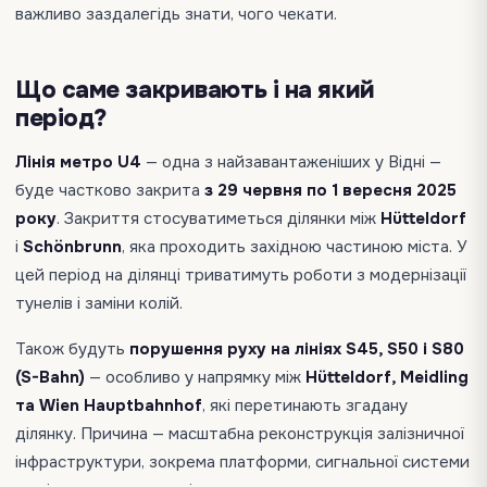
важливо заздалегідь знати, чого чекати.
Що саме закривають і на який
період?
Лінія метро U4
— одна з найзавантаженіших у Відні —
буде частково закрита
з 29 червня по 1 вересня 2025
року
. Закриття стосуватиметься ділянки між
Hütteldorf
і
Schönbrunn
, яка проходить західною частиною міста. У
цей період на ділянці триватимуть роботи з модернізації
тунелів і заміни колій.
Також будуть
порушення руху на лініях S45, S50 і S80
(S-Bahn)
— особливо у напрямку між
Hütteldorf, Meidling
та Wien Hauptbahnhof
, які перетинають згадану
ділянку. Причина — масштабна реконструкція залізничної
інфраструктури, зокрема платформи, сигнальної системи