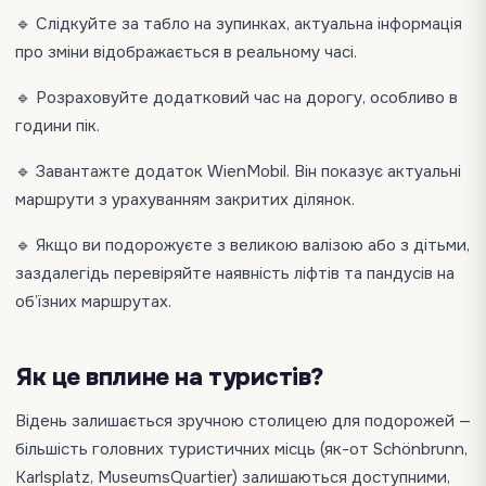
🔹 Слідкуйте за табло на зупинках, актуальна інформація
про зміни відображається в реальному часі.
🔹 Розраховуйте додатковий час на дорогу, особливо в
години пік.
🔹 Завантажте додаток WienMobil. Він показує актуальні
маршрути з урахуванням закритих ділянок.
🔹 Якщо ви подорожуєте з великою валізою або з дітьми,
заздалегідь перевіряйте наявність ліфтів та пандусів на
об’їзних маршрутах.
Як це вплине на туристів?
Відень залишається зручною столицею для подорожей —
більшість головних туристичних місць (як-от Schönbrunn,
Karlsplatz, MuseumsQuartier) залишаються доступними,