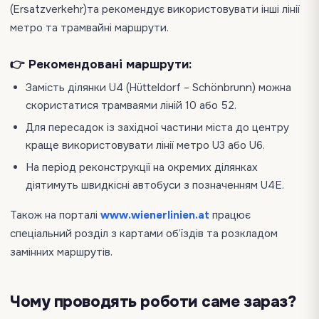
(Ersatzverkehr)та рекомендує використовувати інші лінії
метро та трамвайні маршрути.
👉 Рекомендовані маршрути:
Замість ділянки U4 (Hütteldorf – Schönbrunn) можна
скористатися трамваями ліній 10 або 52.
Для пересадок із західної частини міста до центру
краще використовувати лінії метро U3 або U6.
На період реконструкції на окремих ділянках
діятимуть швидкісні автобуси з позначенням U4E.
Також на порталі
www.wienerlinien.at
працює
спеціальний розділ з картами об’їздів та розкладом
замінних маршрутів.
Чому проводять роботи саме зараз?