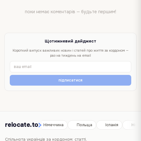
поки немає коментарів — будьте першим!
Щотижневий дайджест
Короткий випуск важливих новин і статей про життя за кордоном —
раз на тиждень на email
підписатися
relocate.to
Іспанія
Німеччина
Польща
Іспанія
Німе
Спільнота українців за кордоном: статті,