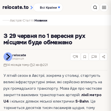
relocate
.to
Всі Країни
▼
›
›
Австрія
Статті
Новини
З 29 червня по 1 вересня рух
місцями буде обмежено
relocate
5
0
редакція
14 місяців тому
2 хв
221
У літній сезон в Австрії, зокрема у столиці, стартують
великі інфраструктурні зміни, які серйозно вплинуть на
рух громадського транспорту. Мова йде про часткове
закриття важливих транспортних артерій:
лінії метро
U4
і кількох ділянок міської електрички
S-Bahn
. Це
торкнеться десятків тисяч пасажирів щодня, тому