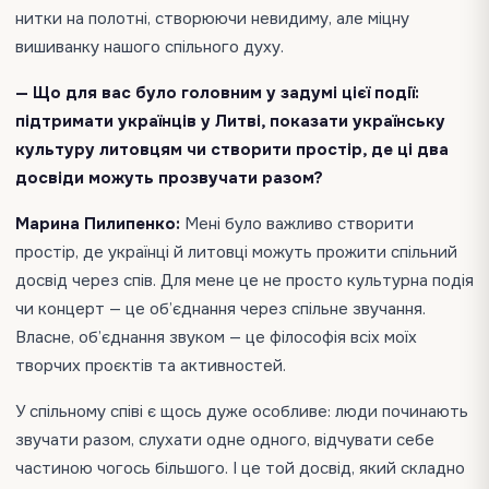
нитки на полотні, створюючи невидиму, але міцну
вишиванку нашого спільного духу.
— Що для вас було головним у задумі цієї події:
підтримати українців у Литві, показати українську
культуру литовцям чи створити простір, де ці два
досвіди можуть прозвучати разом?
Марина Пилипенко:
Мені було важливо створити
простір, де українці й литовці можуть прожити спільний
досвід через спів. Для мене це не просто культурна подія
чи концерт — це об’єднання через спільне звучання.
Власне, об’єднання звуком — це філософія всіх моїх
творчих проєктів та активностей.
У спільному співі є щось дуже особливе: люди починають
звучати разом, слухати одне одного, відчувати себе
частиною чогось більшого. І це той досвід, який складно