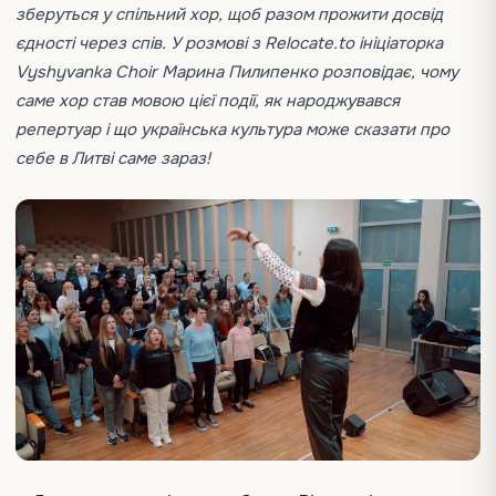
зберуться у спільний хор, щоб разом прожити досвід
єдності через спів. У розмові з Relocate.to ініціаторка
Vyshyvanka Choir Марина Пилипенко розповідає, чому
саме хор став мовою цієї події, як народжувався
репертуар і що українська культура може сказати про
себе в Литві саме зараз!