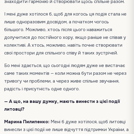
знаходити гармонію й створювати щось спільне разом.
І мені дуже хотілося б, щоб для когось ця подія стала не
лише одноразовим досвідом, а початком чогось
більшого. Можливо, хтось після цього наважиться
долучитися до постійного хору, якщо раніше не співав у
колективі. А хтось, можливо, навіть почне створювати
свої простори для спільного співу й таких зустрічей.
Бо мені здається, що сьогодні людям дуже не вистачає
саме таких моментів — коли можна бути разом не через
тривогу чи проблеми, а через живе спільне звучання,
радість і присутність одне одного.
— А що, на вашу думку, мають винести з цієї події
литовці?
Марина Пилипенко:
Мені б дуже хотілося, щоб литовці
винесли з цієї події не лише відчуття підтримки України, а