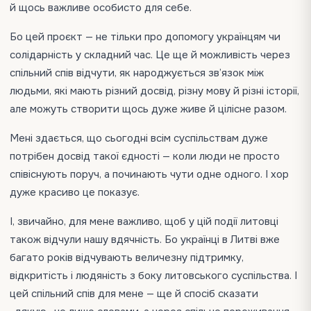
й щось важливе особисто для себе.
Бо цей проєкт — не тільки про допомогу українцям чи
солідарність у складний час. Це ще й можливість через
спільний спів відчути, як народжується зв’язок між
людьми, які мають різний досвід, різну мову й різні історії,
але можуть створити щось дуже живе й цілісне разом.
Мені здається, що сьогодні всім суспільствам дуже
потрібен досвід такої єдності — коли люди не просто
співіснують поруч, а починають чути одне одного. І хор
дуже красиво це показує.
І, звичайно, для мене важливо, щоб у цій події литовці
також відчули нашу вдячність. Бо українці в Литві вже
багато років відчувають величезну підтримку,
відкритість і людяність з боку литовського суспільства. І
цей спільний спів для мене — ще й спосіб сказати