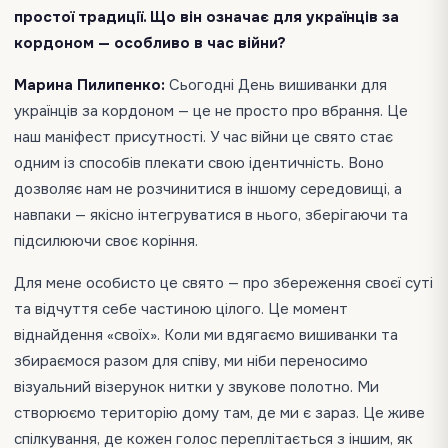
простої традиції. Що він означає для українців за
кордоном — особливо в час війни?
Марина Пилипенко:
Сьогодні День вишиванки для
українців за кордоном — це не просто про вбрання. Це
наш маніфест присутності. У час війни це свято стає
одним із способів плекати свою ідентичність. Воно
дозволяє нам не розчинитися в іншому середовищі, а
навпаки — якісно інтегруватися в нього, зберігаючи та
підсилюючи своє коріння.
Для мене особисто це свято — про збереження своєї суті
та відчуття себе частиною цілого. Це момент
віднайдення «своїх». Коли ми вдягаємо вишиванки та
збираємося разом для співу, ми ніби переносимо
візуальний візерунок нитки у звукове полотно. Ми
створюємо територію дому там, де ми є зараз. Це живе
спілкування, де кожен голос переплітається з іншим, як