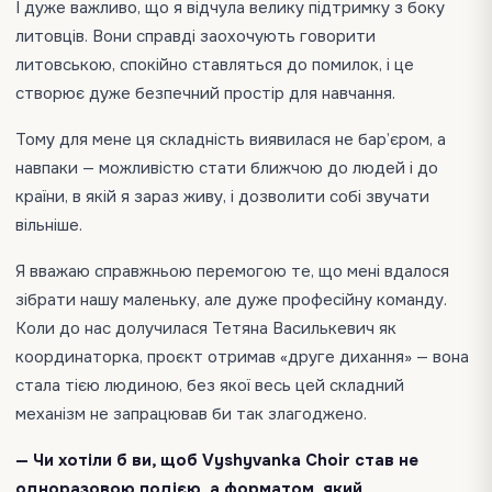
І дуже важливо, що я відчула велику підтримку з боку
литовців. Вони справді заохочують говорити
литовською, спокійно ставляться до помилок, і це
створює дуже безпечний простір для навчання.
Тому для мене ця складність виявилася не бар’єром, а
навпаки — можливістю стати ближчою до людей і до
країни, в якій я зараз живу, і дозволити собі звучати
вільніше.
Я вважаю справжньою перемогою те, що мені вдалося
зібрати нашу маленьку, але дуже професійну команду.
Коли до нас долучилася Тетяна Василькевич як
координаторка, проєкт отримав «друге дихання» — вона
стала тією людиною, без якої весь цей складний
механізм не запрацював би так злагоджено.
— Чи хотіли б ви, щоб Vyshyvanka Choir став не
одноразовою подією, а форматом, який