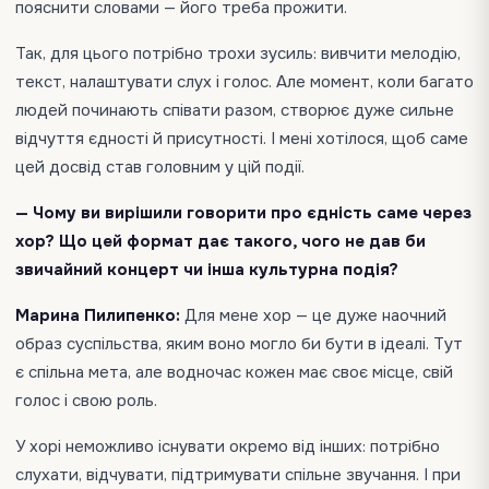
пояснити словами — його треба прожити.
Так, для цього потрібно трохи зусиль: вивчити мелодію,
текст, налаштувати слух і голос. Але момент, коли багато
людей починають співати разом, створює дуже сильне
відчуття єдності й присутності. І мені хотілося, щоб саме
цей досвід став головним у цій події.
— Чому ви вирішили говорити про єдність саме через
хор? Що цей формат дає такого, чого не дав би
звичайний концерт чи інша культурна подія?
Марина Пилипенко:
Для мене хор — це дуже наочний
образ суспільства, яким воно могло би бути в ідеалі. Тут
є спільна мета, але водночас кожен має своє місце, свій
голос і свою роль.
У хорі неможливо існувати окремо від інших: потрібно
слухати, відчувати, підтримувати спільне звучання. І при