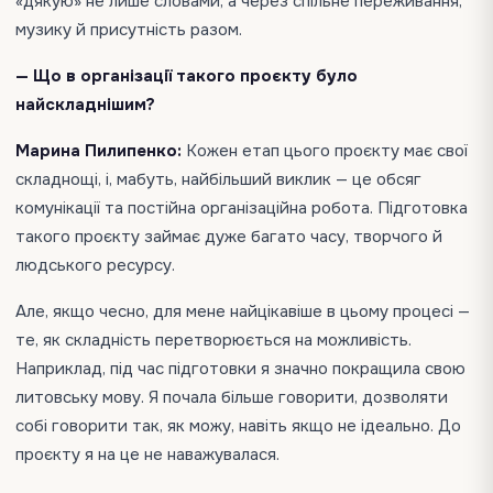
«дякую» не лише словами, а через спільне переживання,
музику й присутність разом.
— Що в організації такого проєкту було
найскладнішим?
Марина Пилипенко:
Кожен етап цього проєкту має свої
складнощі, і, мабуть, найбільший виклик — це обсяг
комунікації та постійна організаційна робота. Підготовка
такого проєкту займає дуже багато часу, творчого й
людського ресурсу.
Але, якщо чесно, для мене найцікавіше в цьому процесі —
те, як складність перетворюється на можливість.
Наприклад, під час підготовки я значно покращила свою
литовську мову. Я почала більше говорити, дозволяти
собі говорити так, як можу, навіть якщо не ідеально. До
проєкту я на це не наважувалася.