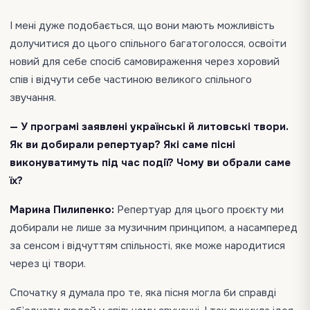
І мені дуже подобається, що вони мають можливість
долучитися до цього спільного багатоголосся, освоїти
новий для себе спосіб самовираження через хоровий
спів і відчути себе частиною великого спільного
звучання.
— У програмі заявлені українські й литовські твори.
Як ви добирали репертуар? Які саме пісні
виконуватимуть під час події? Чому ви обрали саме
їх?
Марина Пилипенко:
Репертуар для цього проєкту ми
добирали не лише за музичним принципом, а насамперед
за сенсом і відчуттям спільності, яке може народитися
через ці твори.
Спочатку я думала про те, яка пісня могла би справді