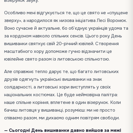
візерунок звуку.
Особливо мені відгукується те, що це свято не «спущене
зверху», а народилося як низова ініціатива Лесі Воронюк.
Воно сучасне й актуальне, бо об’єднує українців удома та
за кордоном навколо спільних сенсів. Цього року День
вишиванки святкує свій 20-річний ювілей. Створення
масштабного хору допоможе гучно відзначити це
ювілейне свято разом із литовською спільнотою.
Але справжнє тепло дарує те, що багато литовських
друзів одягнуть українські вишиванки на знак
солідарності, а литовські хори виступлять у своїх
національних костюмах. Це буде неймовірна палітра:
наше спільне коріння, вплетене в один візерунок. Коли
бачиш литовця у вишиванці, розумієш: ми не просто
співаємо разом, ми дихаємо одним повітрям свободи.
— Сьогодні День вишиванки давно вийшов за межі