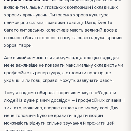
включити більше литовських композицій і складніших
хорових аранжувань. Литовська хорова культура
неймовірно сильна, і завдяки традиції Dainų šventė
багато литовських колективів мають великий досвід
спільного багатоголосого співу та знають дуже красиві
хорові твори.
Але в якийсь момент я зрозуміла, що для цієї події для
мене важливіше не показати максимальну складність чи
професійність репертуару, а створити простір, де
українці й литовці справді можуть зазвучати разом.
Тому я свідомо обирала твори, які можуть об’єднати
людей із дуже різним досвідом — і професійних співаків, і
тих, хто, можливо, вперше співає у великому хорі. Для
мене головним було не вразити, а дати людям
можливість відчути спільне звучання й прожити цей
досвід разом.