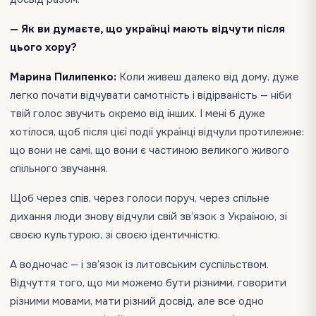
— Як ви думаєте, що українці мають відчути після
цього хору?
Марина Пилипенко:
Коли живеш далеко від дому, дуже
легко почати відчувати самотність і відірваність — ніби
твій голос звучить окремо від інших. І мені б дуже
хотілося, щоб після цієї події українці відчули протилежне:
що вони не самі, що вони є частиною великого живого
спільного звучання.
Щоб через спів, через голоси поруч, через спільне
дихання люди знову відчули свій зв’язок з Україною, зі
своєю культурою, зі своєю ідентичністю.
А водночас — і зв’язок із литовським суспільством.
Відчуття того, що ми можемо бути різними, говорити
різними мовами, мати різний досвід, але все одно