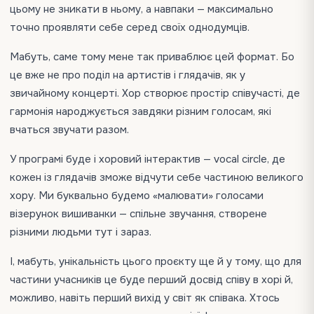
цьому не зникати в ньому, а навпаки — максимально
точно проявляти себе серед своїх однодумців.
Мабуть, саме тому мене так приваблює цей формат. Бо
це вже не про поділ на артистів і глядачів, як у
звичайному концерті. Хор створює простір співучасті, де
гармонія народжується завдяки різним голосам, які
вчаться звучати разом.
У програмі буде і хоровий інтерактив — vocal circle, де
кожен із глядачів зможе відчути себе частиною великого
хору. Ми буквально будемо «малювати» голосами
візерунок вишиванки — спільне звучання, створене
різними людьми тут і зараз.
І, мабуть, унікальність цього проєкту ще й у тому, що для
частини учасників це буде перший досвід співу в хорі й,
можливо, навіть перший вихід у світ як співака. Хтось