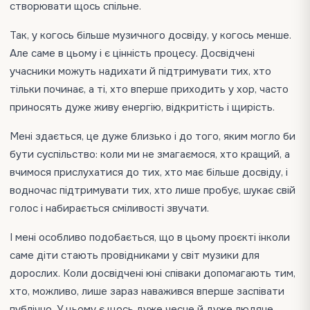
створювати щось спільне.
Так, у когось більше музичного досвіду, у когось менше.
Але саме в цьому і є цінність процесу. Досвідчені
учасники можуть надихати й підтримувати тих, хто
тільки починає, а ті, хто вперше приходить у хор, часто
приносять дуже живу енергію, відкритість і щирість.
Мені здається, це дуже близько і до того, яким могло би
бути суспільство: коли ми не змагаємося, хто кращий, а
вчимося прислухатися до тих, хто має більше досвіду, і
водночас підтримувати тих, хто лише пробує, шукає свій
голос і набирається сміливості звучати.
І мені особливо подобається, що в цьому проєкті інколи
саме діти стають провідниками у світ музики для
дорослих. Коли досвідчені юні співаки допомагають тим,
хто, можливо, лише зараз наважився вперше заспівати
публічно. У цьому є щось дуже чесне й дуже людяне.