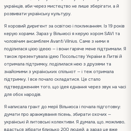
українців, аби через мистецтво не лише зберігати, а й
розвивати українську культуру.
Я хоровий диригент за освітою і покликанням. Із 19 років
керую хорами. Зараз у Вільнюсі я керую хором SAVI та
чоловічим ансамблем Avanti Vilnius. Саме з ними я
поділилася цією ідеєю — і вони гаряче мене підтримали. Я
також презентувала ідею Посольству України в Литві й
отримала підтримку, поділилася нею з друзями та
знайомими з українських спільнот — і теж отримала
підтримку. І все почало складатися. Це стало
підтвердженням того, що ідея єднання через звук на часі
для обох народів.
Я написала грант до мерії Вільнюса і почала підготовку:
думати про аранжування пісень, збирати охочих —
українські й литовські колективи. Я думала, що, можливо,
вдасться зібрати близько 200 людей, а зараз це вже