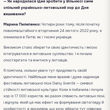
— Як народилася ідея зробити у Вільнюсі саме
спільний українсько-литовський хор до Дня
вишиванки?
Марина Пилипенко:
Чотири роки тому, після початку
повномасштабного вторгнення 24 лютого 2022 року, я
опинилася в Литві, як і тисячі українців.
Викликом стало зберегти свою ідентичність і якісно
інтегруватися в литовське суспільство. І я почала
спостерігати та вчитися у литовців.
Я помітила, скільки уваги тут приділяють своїй
ідентичності. Найбільше мене вразив і дуже надихнув
фестиваль литовської пісні Dainų šventė — символ
стійкості литовської культури. Коли я побачила і почула
хор із 17 000 хористів, які разом співають литовські пісні,
і відчула, який це має ефект на формування світогляду й
особистості, я зрозуміла, що хочу зібрати тут співочих