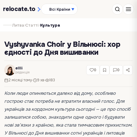
relocate
.to
Всі Країни
▼
›
›
Литва
Статті
Культура
Vyshyvanka Choir у Вільнюсі: хор
єдності до Дня вишиванки
ellli
0
0
редакція
2 місяці тому
9 хв
183
Коли люди опиняються далеко від дому, особливо
гострою стає потреба не втратити власний голос. Для
українців за кордоном культура сьогодні — це про спосіб
залишатися собою, знаходити одне одного і будувати
нові зв’язки з країною, яка стала тимчасовим прихистком.
У Вільнюсі до Дня вишиванки сотні українців і литовців