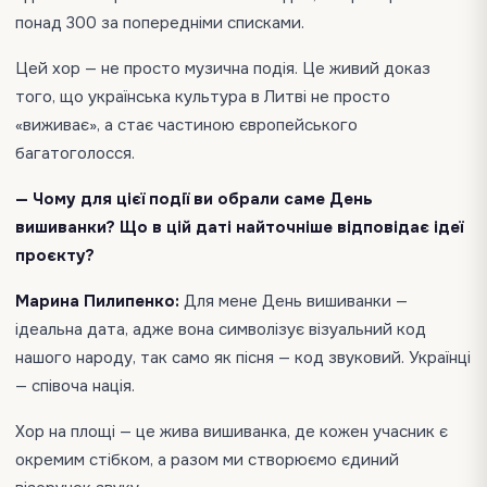
понад 300 за попередніми списками.
Цей хор — не просто музична подія. Це живий доказ
того, що українська культура в Литві не просто
«виживає», а стає частиною європейського
багатоголосся.
— Чому для цієї події ви обрали саме День
вишиванки? Що в цій даті найточніше відповідає ідеї
проєкту?
Марина Пилипенко:
Для мене День вишиванки —
ідеальна дата, адже вона символізує візуальний код
нашого народу, так само як пісня — код звуковий. Українці
— співоча нація.
Хор на площі — це жива вишиванка, де кожен учасник є
окремим стібком, а разом ми створюємо єдиний