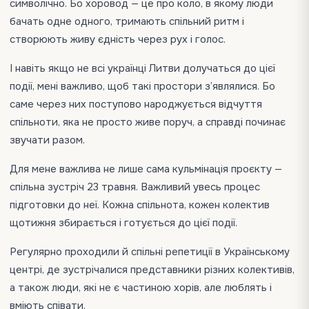
символічно. Бо хоровод — це про коло, в якому люди
бачать одне одного, тримають спільний ритм і
створюють живу єдність через рух і голос.
І навіть якщо не всі українці Литви долучаться до цієї
події, мені важливо, щоб такі простори з’являлися. Бо
саме через них поступово народжується відчуття
спільноти, яка не просто живе поруч, а справді починає
звучати разом.
Для мене важлива не лише сама кульмінація проєкту —
спільна зустріч 23 травня. Важливий увесь процес
підготовки до неї. Кожна спільнота, кожен колектив
щотижня збирається і готується до цієї події.
Регулярно проходили й спільні репетиції в Українському
центрі, де зустрічалися представники різних колективів,
а також люди, які не є частиною хорів, але люблять і
вміють співати.