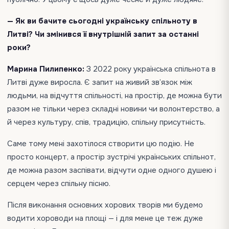
— Як ви бачите сьогодні українську спільноту в
Литві? Чи змінився її внутрішній запит за останні
роки?
Марина Пилипенко:
З 2022 року українська спільнота в
Литві дуже виросла. Є запит на живий зв’язок між
людьми, на відчуття спільності, на простір, де можна бути
разом не тільки через складні новини чи волонтерство, а
й через культуру, спів, традицію, спільну присутність.
Саме тому мені захотілося створити цю подію. Не
просто концерт, а простір зустрічі українських спільнот,
де можна разом заспівати, відчути одне одного душею і
серцем через спільну пісню.
Після виконання основних хорових творів ми будемо
водити хороводи на площі — і для мене це теж дуже