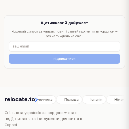
Щотижневий дайджест
Короткий випуск важливих новин і статей про життя за кордоном —
раз на тиждень на email
підписатися
relocate.to
Іспанія
Німеччина
Польща
Іспанія
Німеччин
Спільнота українців за кордоном: статті,
події, питання та інструменти для життя в
Європі.