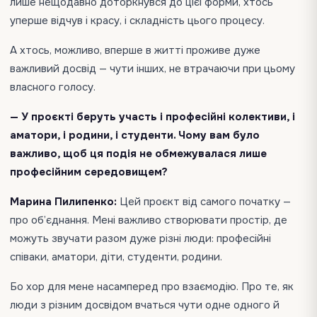
лише нещодавно доторкнувся до цієї форми, хтось
уперше відчув і красу, і складність цього процесу.
А хтось, можливо, вперше в житті проживе дуже
важливий досвід — чути інших, не втрачаючи при цьому
власного голосу.
— У проєкті беруть участь і професійні колективи, і
аматори, і родини, і студенти. Чому вам було
важливо, щоб ця подія не обмежувалася лише
професійним середовищем?
Марина Пилипенко:
Цей проєкт від самого початку —
про об’єднання. Мені важливо створювати простір, де
можуть звучати разом дуже різні люди: професійні
співаки, аматори, діти, студенти, родини.
Бо хор для мене насамперед про взаємодію. Про те, як
люди з різним досвідом вчаться чути одне одного й