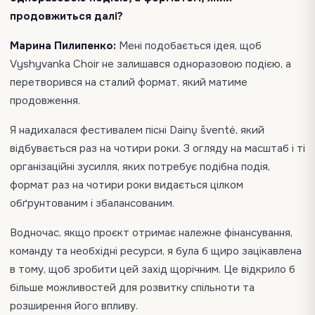
продовжиться далі?
Марина Пилипенко:
Мені подобається ідея, щоб
Vyshyvanka Choir не залишався одноразовою подією, а
перетворився на сталий формат, який матиме
продовження.
Я надихалася фестивалем пісні Dainų šventė, який
відбувається раз на чотири роки. З огляду на масштаб і ті
організаційні зусилля, яких потребує подібна подія,
формат раз на чотири роки видається цілком
обґрунтованим і збалансованим.
Водночас, якщо проєкт отримає належне фінансування,
команду та необхідні ресурси, я була б щиро зацікавлена
в тому, щоб зробити цей захід щорічним. Це відкрило б
більше можливостей для розвитку спільноти та
розширення його впливу.