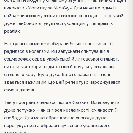
об’єднати людей у спільному звучанні. І так виникла ідея
виконати «Молитву за Україну». Для мене це один із
найважливіших музичних символів сьогодні — твір, який
дуже глибоко відгукується українцям у теперішніх
реаліях.
Наступні пісні ми вже обирали більш колективно. Я
радилася з колегами, ми запускали опитування в
соцмережах серед української й литовської спільнот,
питали, які твори люди хотіли б почути у виконанні
спільного хору. Було дуже багато варіантів, і мені
здається важливим, що цей репертуар народжувався
саме в діалозі.
Так у програмі з’явилася пісня «Козаки». Вона звучить
дуже потужно — як символ незламності, сміливості й
свободи. Для мене образ козака сьогодні дуже
перегукується з образом сучасного українського