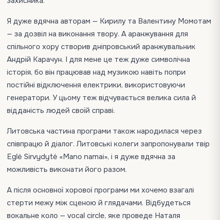
захисника.
Я дуже вдячна авторам — Кирилу та Валентину Момотам
— за дозвіл на виконання твору. А аранжування для
спільного хору створив дніпровський аранжувальник
Андрій Карачун. І для мене це теж дуже символічна
історія, бо він працював над музикою навіть попри
постійні відключення електрики, використовуючи
генератори. У цьому теж відчувається велика сила й
відданість людей своїй справі.
Литовська частина програми також народилася через
співпрацю й діалог. Литовські колеги запропонували твір
Eglė Sirvydytė «Mano namai», і я дуже вдячна за
можливість виконати його разом.
А після основної хорової програми ми хочемо взагалі
стерти межу між сценою й глядачами. Відбудеться
вокальне коло — vocal circle, яке проведе Наталя