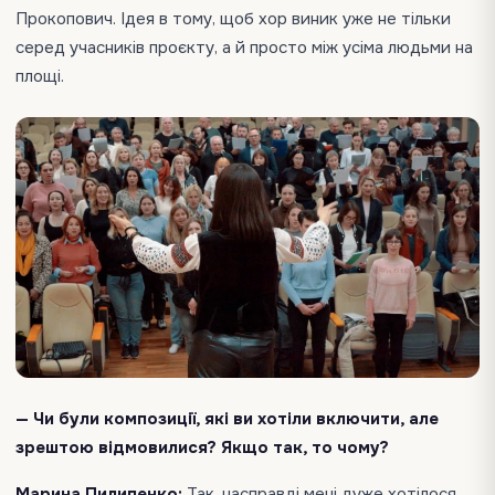
Прокопович. Ідея в тому, щоб хор виник уже не тільки
серед учасників проєкту, а й просто між усіма людьми на
площі.
— Чи були композиції, які ви хотіли включити, але
зрештою відмовилися? Якщо так, то чому?
Марина Пилипенко:
Так, насправді мені дуже хотілося