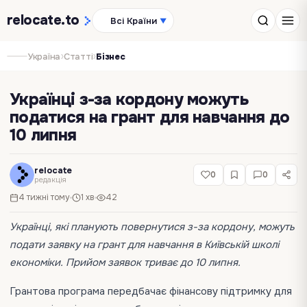
relocate
.to
Всі Країни
▼
›
›
Україна
Статті
Бізнес
Українці з-за кордону можуть
податися на грант для навчання до
10 липня
relocate
0
0
редакція
4 тижні тому
1 хв
42
Українці, які планують повернутися з-за кордону, можуть
подати заявку на грант для навчання в Київській школі
економіки. Прийом заявок триває до 10 липня.
Грантова програма передбачає фінансову підтримку для