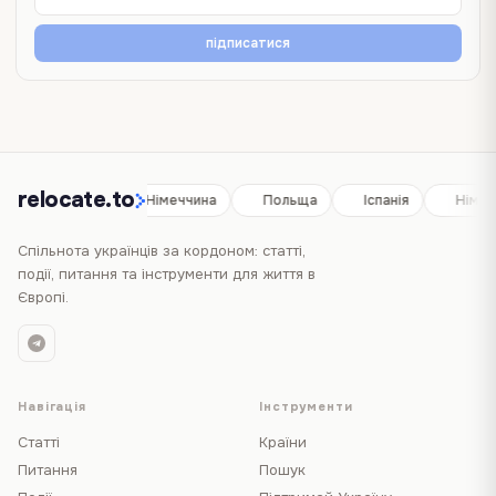
підписатися
relocate.to
Іспанія
Німеччина
Польща
Іспанія
Німеч
Спільнота українців за кордоном: статті,
події, питання та інструменти для життя в
Європі.
Навігація
Інструменти
Статті
Країни
Питання
Пошук