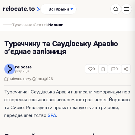
relocate
.to
Всі Країни
▼
›
›
Туреччина
Статті
Новини
Туреччину та Саудівську Аравію
з’єднає залізниця
relocate
0
0
редакція
1 місяць тому
1 хв
126
Туреччина і Саудівська Аравія підписали меморандум про
створення спільної залізничної магістралі через Йорданію
та Сирію. Реалізувати проєкт планують за три роки,
передає агентство
SPA
.