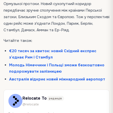
Ормузької протоки. Новий сухопутний коридор
передбачає зручне сполучення між країнами Перської
затоки, Близьким Сходом та Європою. Тож у перспективі
один рейс може з'єднати Лондон, Париж, Берлін,
Стамбул, Дамаск, Амман та Ер-Ріяд.
Читайте також:
€20 тисяч за квиток: новий Східний експрес
з’єднає Рим і Стамбул
Молодь Німеччини і Польщі зможе безкоштовно
подорожувати залізницею
Австралія відкриє новий міжнародний аеропорт
Relocate To
редакція
@relocate