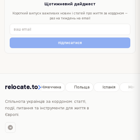
Щотижневий дайджест
Короткий випуск важливих новин і статей про життя за кордоном —
раз на тиждень на email
підписатися
relocate.to
Іспанія
Німеччина
Польща
Іспанія
Німеч
Спільнота українців за кордоном: статті,
події, питання та інструменти для життя в
Європі.