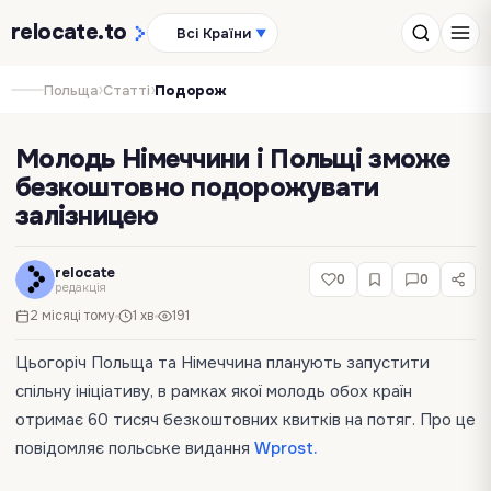
relocate
.to
Всі Країни
▼
›
›
Польща
Статті
Подорож
Молодь Німеччини і Польщі зможе
безкоштовно подорожувати
залізницею
relocate
0
0
редакція
2 місяці тому
1 хв
191
Цьогоріч Польща та Німеччина планують запустити
спільну ініціативу, в рамках якої молодь обох країн
отримає 60 тисяч безкоштовних квитків на потяг. Про це
повідомляє польське видання
Wprost.