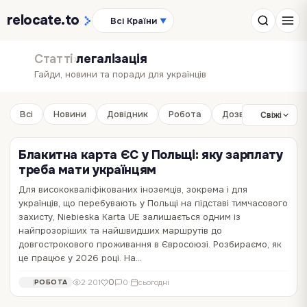
relocate
.to
Всі Країни
▼
Статті
›
легалізація
Гайди, новини та поради для українців
Всі
Новини
Довідник
Робота
Дозвілля
Бізне
Свіжі
Блакитна карта ЄС у Польщі: яку зарплату
треба мати українцям
Для висококваліфікованих іноземців, зокрема і для
Де українцям старшого віку важче
українців, що перебувають у Польщі на підставі тимчасового
залишитися: Швеція, Данія, Норвегія чи
Польща призупиняє прийом заяв на карти
захисту, Niebieska Karta UE залишається одним із
Фінляндія
побиту: що треба знати українцям
найпрозоріших та найшвидших маршрутів до
довгострокового проживання в Євросоюзі. Розбираємо, як
Березень 2027 року стає точкою відліку для сотень тисяч
З 24 квітня Польща призупиняє прийом документів на карти
це працює у 2026 році. На…
українців, які з 2022 року живуть у країнах Європи під
побиту перед запуском MOS 2.0. Останній день для паперових
тимчасовим захистом. Для молодих і працездатних перехід до
документів Польща припиняє прийом паперових заяв на
0
0
370
16 352
0
·
3 міс. тому
0
·
2 міс. тому
ЛЕГАЛІЗАЦІЯ
НОВИНИ
0
2 201
0
·
сьогодні
РОБОТА
стабільного статусу хоч і складний, але зрозумілий маршрут.
отримання карт тимчасового та постійного проживання у зв'язку з
Треба миати роботу, знати мову, бути…
переходом на нову електронну систему MOS 2.0.…