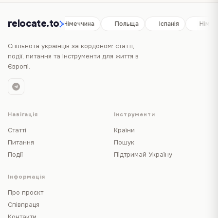
relocate.to
Іспанія
Німеччина
Польща
Іспанія
Німеч
Спільнота українців за кордоном: статті,
події, питання та інструменти для життя в
Європі.
Навігація
Інструменти
Статті
Країни
Питання
Пошук
Події
Підтримай Україну
Інформація
Про проєкт
Співпраця
Контакти