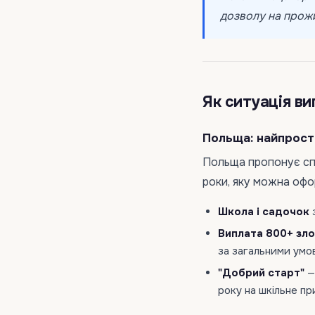
дозволу на прожи
Як ситуація ви
Польща: найпрост
Польща пропонує сп
роки, яку можна офо
Школа і садочок
з
Виплата 800+ зл
за загальними умо
"Добрий старт"
—
року на шкільне п