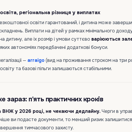
 освіта, регіональна різниця у виплатах
 безкоштовної освіти гарантований, і дитина може заверш
ускладнень. Виплати на дітей у рамках мінімального доход
а дитину, але їх розмір і умови суттєво
варіюються зал
деяких автономіях передбачені додаткові бонуси.
егалізації —
arraigo
(вид на проживання строком на три ро
 освіту та базові пільги залишаються стабільними.
 зараз: п'ять практичних кроків
а ВНЖ у 2026 році, не чекаючи дедлайну.
Черги в упра
чіше ви подасте документи, то менший ризик залишитися
авершення тимчасового захисту.