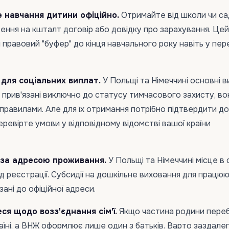
е навчання дитини офіційно.
Отримайте від школи чи са
ння на кшталт договір або довідку про зарахування. Цей
 правовий "буфер" до кінця навчального року навіть у пер
 для соціальних виплат.
У Польщі та Німеччині основні 
не прив'язані виключно до статусу тимчасового захисту, во
 правилами. Але для їх отримання потрібно підтвердити до
еревірте умови у відповідному відомстві вашої країни
 за адресою проживання.
У Польщі та Німеччині місце в
ід реєстрації. Субсидії на дошкільне виховання для працю
зані до офіційної адреси.
ся щодо возз'єднання сім'ї.
Якщо частина родини переб
країні, а ВНЖ оформлює лише один з батьків. Варто заздалег