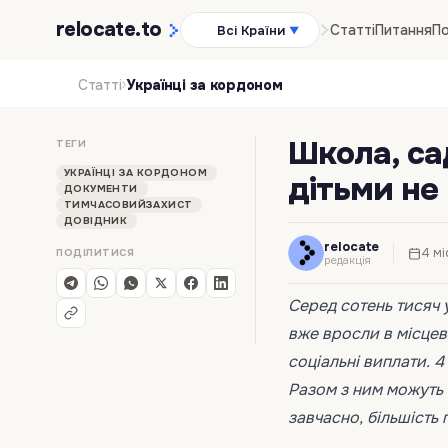
relocate
.to
Статті
Питання
По
Всі Країни
▼
›
Статті
Українці за кордоном
Школа, сад
ТЕГИ
УКРАЇНЦІ ЗА КОРДОНОМ
дітьми не
ДОКУМЕНТИ
ТИМЧАСОВИЙЗАХИСТ
ДОВІДНИК
relocate
4 мі
ПОДІЛИТИСЯ
редакція
Серед сотень тисяч у
вже вросли в місцев
соціальні виплати. 4
Разом з ним можуть з
завчасно, більшість 