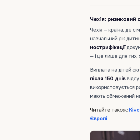
Чехія: ризиковий 
Чехія — країна, де с
навчальний рік дити
нострифікації
докум
— і це лише для тих,
Виплата на дітей ск
після 150 днів
відсу
використовується ро
мають обмежений наб
Читайте також:
Кіне
Європі