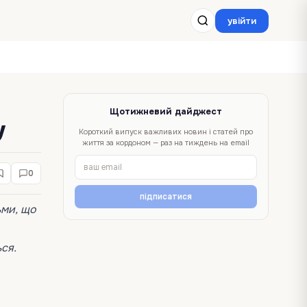
увійти
Щотижневий дайджест
у
Короткий випуск важливих новин і статей про
життя за кордоном — раз на тиждень на email
0
підписатися
ьми, що
ся.