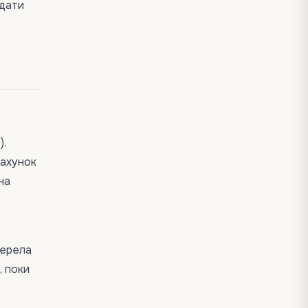
одати
).
рахунок
на
жерела
, поки