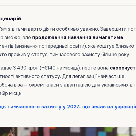
сценарій
ім'ям з дітьми варто діяти особливо уважно. Завершити по
на зможе, але
продовження навчання вимагатиме
ентів (визнання попередньої освіти), яка коштує близько
 хто прожив у статусі тимчасового захисту більше року.
ладає 3 490 крон (~€140 на місяць), проте вона
скорочуєт
тності активного статусу. Для легалізації найчастіше
боча віза — окремі класи з адаптацією для українських ді
ір місць.
ць тимчасового захисту у 2027: що чекає на українці