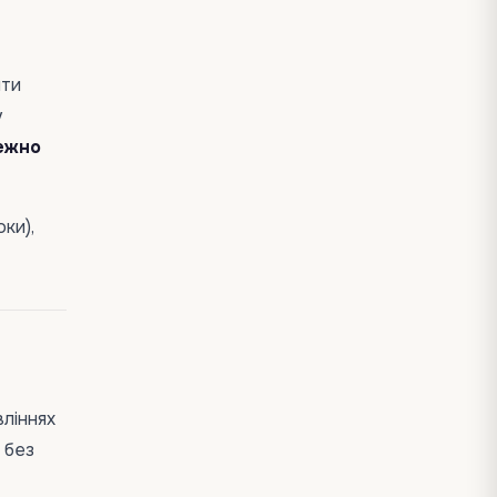
ити
у
ежно
ки),
вліннях
 без