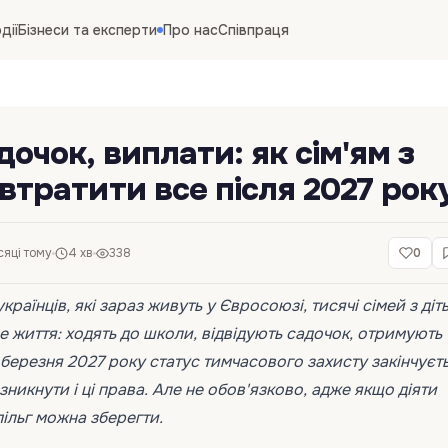
дії
Бізнеси та експерти
Про нас
Співпраця
очок, виплати: як сім'ям з
 втратити все після 2027 рок
сяці тому
4 хв
338
0
країнців, які зараз живуть у Євросоюзі, тисячі сімей з діт
е життя: ходять до школи, відвідують садочок, отримують
 березня 2027 року статус тимчасового захисту закінчуєть
никнути і ці права. Але не обов'язково, адже якщо діяти
пільг можна зберегти.