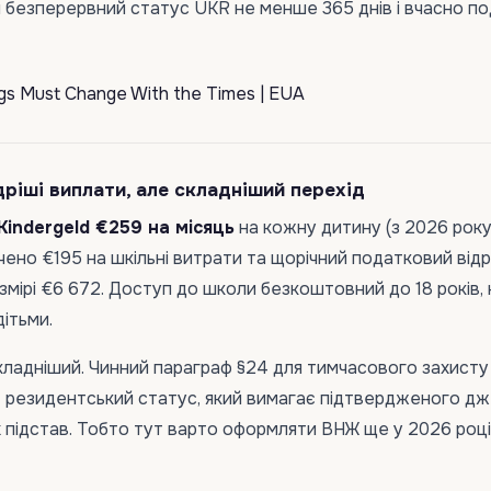
 безперервний статус UKR не менше 365 днів і вчасно п
ріші виплати, але складніший перехід
Kindergeld €259 на місяць
на кожну дитину (з 2026 року
но €195 на шкільні витрати та щорічний податковий від
озмірі €6 672. Доступ до школи безкоштовний до 18 років, 
дітьми.
кладніший. Чинний параграф §24 для тимчасового захисту
— резидентський статус, який вимагає підтвердженого д
 підстав. Тобто тут варто оформляти ВНЖ ще у 2026 році