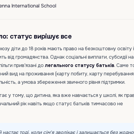
о: статус вирішує все
оюзу діти до 18 років мають право на безкоштовну освіту 
ть від громадянства. Однак соціальні виплати, субсидії на
пільги прив'язані до
легального статусу батьків
. Саме 
ьний вид на проживання (карту побиту, карту перебуванн
ьність, а умова збереження звичного рівня підтримки.
ає у тому, що дитина, яка вже навчається у школі, як пра
альний рік навіть якщо статус батьків тимчасово не
 настає тоді, коли сім'я зволікає і залишається без жодн