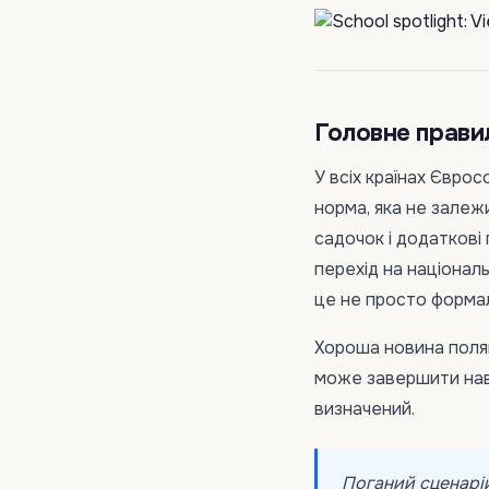
Головне правил
У всіх країнах Єврос
норма, яка не залежи
садочок і додаткові 
перехід на націонал
це не просто формал
Хороша новина поляг
може завершити навч
визначений.
Поганий сценарій