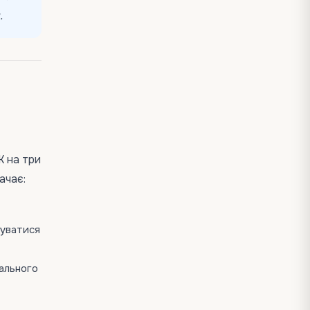
.
 на три
ачає:
вуватися
ального