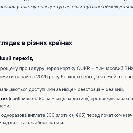
вання у такому разі доступ до пільг суттєво обмежується
глядає в різних країнах
іший перехід
рощену процедуру через картку CUKR — тимчасовий ВНЖ
рмити онлайн з 2026 року безкоштовно. Для сімей це озн
алишаються доступними за місцем реєстрації — без змін.
отих
(приблизно €180 на місяць на дитину) продовжує нарахо
вами.
 одноразова виплата 300 злотих (~€65) перед початком навч
риладдя — також зберігається.