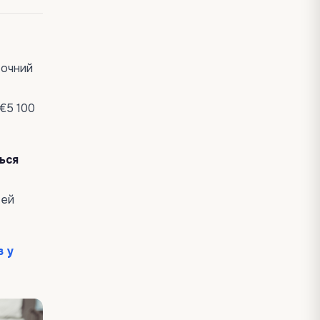
точний
 €5 100
ься
тей
в у