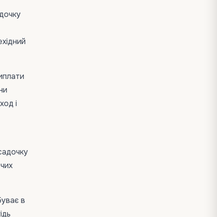
дочку
ехідний
виплати
ни
ход і
 садочку
ючих
уває в
ідь