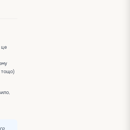
і це
тому
я тощо)
вило,
ого