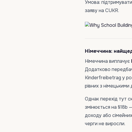
Умова: підтримувати
заяву на CUKR.
Німеччина: найщед
Німеччина виплачує
Додатково передбаче
Kinderfreibetrag у р
рівних з німецькими 
Однак перехід тут с
змінюється на §18b 
доходу або сімейних
черги не виросли.