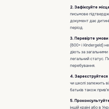
2. Зафіксуйте місц
письмове підтвердже
документ дає дитині
період.
3. Перевірте умови
(800+ і Kindergeld) 
діють за загальними
легальний статус. П
перебування.
4. Зареєструйтеся
чи школі залежить в
батьків також прив'я
5. Проконсультуйте
іншій країні або в У