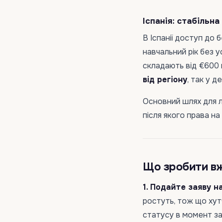
Іспанія: стабільна
В Іспанії доступ до
навчальний рік без 
складають від €600 н
від регіону
, так у 
Основний шлях для л
після якого права на
Що зробити вже
1. Подайте заяву н
ростуть, тож що хут
статусу в момент з